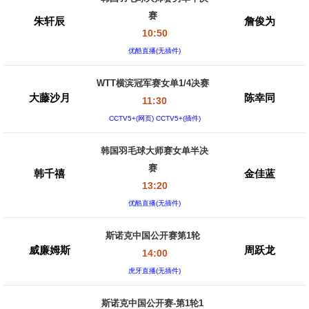
赛
朱轩辰
詹俊为
10:50
优酷直播(无插件)
WTT横滨冠军赛女单1/4决赛
大藤沙月
陈幸同
11:30
CCTV5+(网页) CCTV5+(插件)
韩国羽毛球大师赛女单半决
赛
韩千禧
金佳蓝
13:20
优酷直播(无插件)
斯诺克中国公开赛第1轮
威廉姆斯
周跃龙
14:00
虎牙直播(无插件)
斯诺克中国公开赛-第1轮1