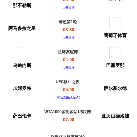
那不勒斯
比分直播
葡超第1轮
阿马多拉之星
03:30
葡萄牙体育
比分直播
足球友谊赛
04:00
乌迪内斯
巴塞罗那
比分直播
UFC格斗之夜
加姆罗特
萨尔基尔德
05:00
咪咕直播(无插件)
WTA1000多伦多站1/8决赛
萨巴伦卡
亚历山德洛娃
07:00