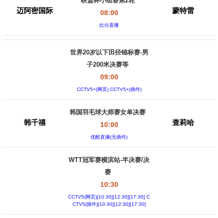
联盟杯小组赛第2轮
迈阿密国际
蒙特雷
08:00
比分直播
世界20岁以下田径锦标赛-男
子200米决赛等
09:00
CCTV5+(网页) CCTV5+(插件)
韩国羽毛球大师赛女单决赛
韩千禧
查莉哈
10:00
优酷直播(无插件)
WTT冠军赛横滨站-半决赛/决
赛
10:30
CCTV5(网页)[10:30][12:30][17:30] C
CTV5(插件)[10:30][12:30][17:30]