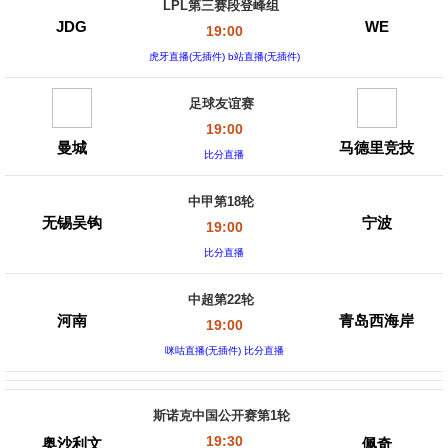
LPL第三赛段登峰组
JDG
WE
19:00
虎牙直播(无插件) b站直播(无插件)
足球友谊赛
19:00
曼城
马德里竞技
比分直播
中甲第18轮
无锡吴钩
宁波
19:00
比分直播
中超第22轮
河南
青岛西海岸
19:00
咪咕直播(无插件) 比分直播
斯诺克中国公开赛第1轮
19:30
奥沙利文
佩奇