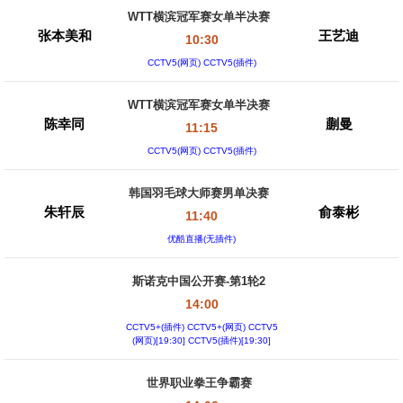
WTT横滨冠军赛女单半决赛
张本美和
王艺迪
10:30
CCTV5(网页) CCTV5(插件)
WTT横滨冠军赛女单半决赛
陈幸同
蒯曼
11:15
CCTV5(网页) CCTV5(插件)
韩国羽毛球大师赛男单决赛
朱轩辰
俞泰彬
11:40
优酷直播(无插件)
斯诺克中国公开赛-第1轮2
14:00
CCTV5+(插件) CCTV5+(网页) CCTV5
(网页)[19:30] CCTV5(插件)[19:30]
世界职业拳王争霸赛