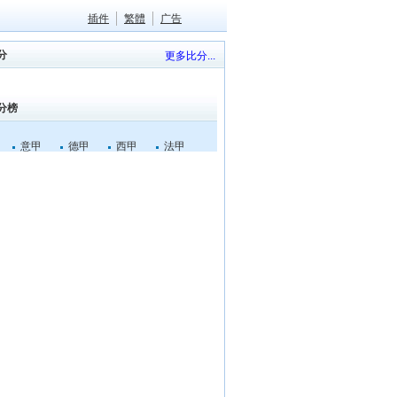
插件
繁體
广告
分
更多比分...
分榜
意甲
德甲
西甲
法甲