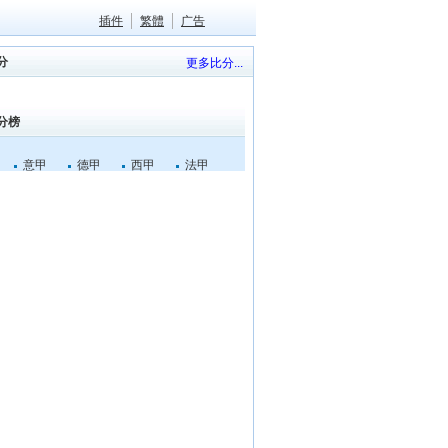
插件
繁體
广告
分
更多比分...
分榜
意甲
德甲
西甲
法甲