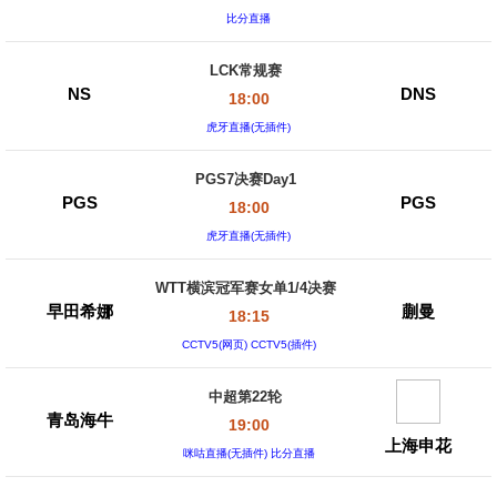
比分直播
LCK常规赛
NS
DNS
18:00
虎牙直播(无插件)
PGS7决赛Day1
PGS
PGS
18:00
虎牙直播(无插件)
WTT横滨冠军赛女单1/4决赛
早田希娜
蒯曼
18:15
CCTV5(网页) CCTV5(插件)
中超第22轮
青岛海牛
19:00
上海申花
咪咕直播(无插件) 比分直播