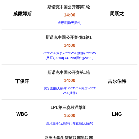
斯诺克中国公开赛第1轮
威廉姆斯
周跃龙
14:00
虎牙直播(无插件)
斯诺克中国公开赛-第1轮1
14:00
CCTV5+(网页) CCTV5+(插件) CCTV5
(网页)[20:00] CCTV5(插件)[20:00]
斯诺克中国公开赛第1轮
14:00
丁俊晖
吉尔伯特
虎牙直播(无插件) CCTV5+(网页) CCT
V5+(插件)
LPL第三赛段涅槃组
WBG
LNG
15:00
虎牙直播(无插件) b站直播(无插件)
亚洲大学生篮球联赛半决赛