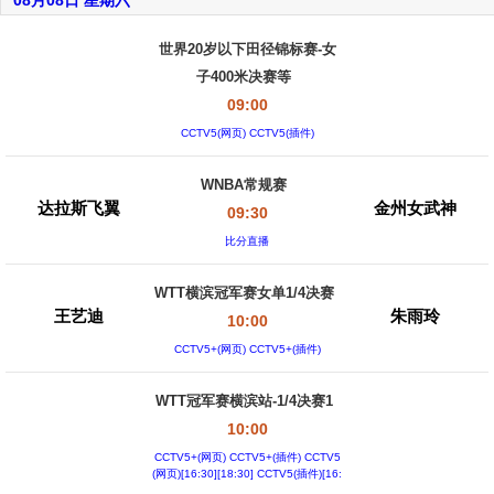
08月08日 星期六
世界20岁以下田径锦标赛-女
子400米决赛等
09:00
CCTV5(网页) CCTV5(插件)
WNBA常规赛
达拉斯飞翼
金州女武神
09:30
比分直播
WTT横滨冠军赛女单1/4决赛
王艺迪
朱雨玲
10:00
CCTV5+(网页) CCTV5+(插件)
WTT冠军赛横滨站-1/4决赛1
10:00
CCTV5+(网页) CCTV5+(插件) CCTV5
(网页)[16:30][18:30] CCTV5(插件)[16:
30][18:30]