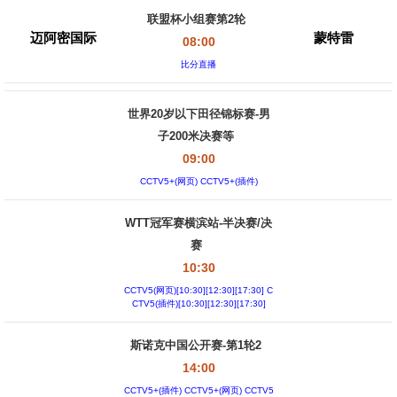
联盟杯小组赛第2轮
迈阿密国际
蒙特雷
08:00
比分直播
世界20岁以下田径锦标赛-男
子200米决赛等
09:00
CCTV5+(网页) CCTV5+(插件)
WTT冠军赛横滨站-半决赛/决
赛
10:30
CCTV5(网页)[10:30][12:30][17:30] C
CTV5(插件)[10:30][12:30][17:30]
斯诺克中国公开赛-第1轮2
14:00
CCTV5+(插件) CCTV5+(网页) CCTV5