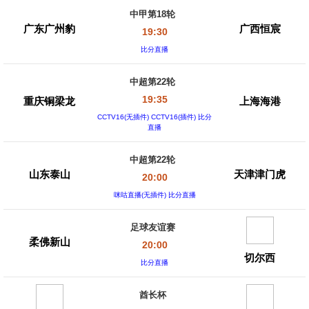
中甲第18轮
广东广州豹
广西恒宸
19:30
比分直播
中超第22轮
19:35
重庆铜梁龙
上海海港
CCTV16(无插件) CCTV16(插件) 比分
直播
中超第22轮
山东泰山
天津津门虎
20:00
咪咕直播(无插件) 比分直播
足球友谊赛
柔佛新山
20:00
切尔西
比分直播
酋长杯