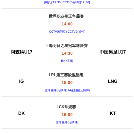
(网页)[19:30] CCTV5(插件)[19:30]
世界职业拳王争霸赛
14:00
CCTV5(网页) CCTV5(插件)
上海明日之星冠军杯决赛
阿森纳U17
中国男足U17
14:30
比分直播
LPL第三赛段涅槃组
IG
LNG
15:00
虎牙直播(无插件) b站直播(无插件)
LCK常规赛
DK
KT
16:00
虎牙直播(无插件)