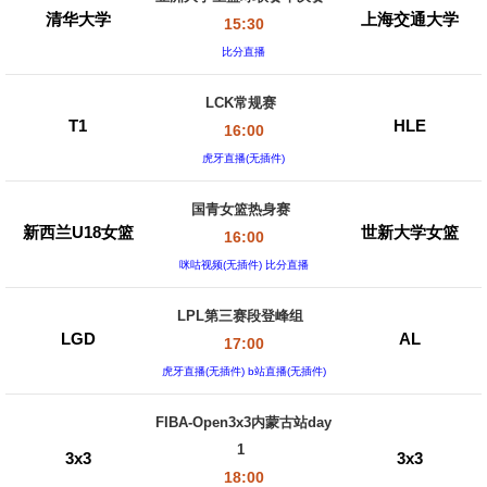
清华大学
上海交通大学
15:30
比分直播
LCK常规赛
T1
HLE
16:00
虎牙直播(无插件)
国青女篮热身赛
新西兰U18女篮
世新大学女篮
16:00
咪咕视频(无插件) 比分直播
LPL第三赛段登峰组
LGD
AL
17:00
虎牙直播(无插件) b站直播(无插件)
FIBA-Open3x3内蒙古站day
1
3x3
3x3
18:00