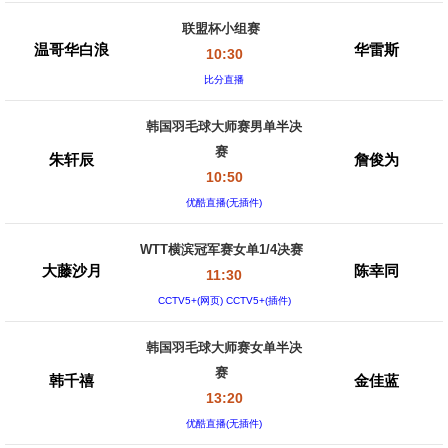
联盟杯小组赛
温哥华白浪
华雷斯
10:30
比分直播
韩国羽毛球大师赛男单半决
赛
朱轩辰
詹俊为
10:50
优酷直播(无插件)
WTT横滨冠军赛女单1/4决赛
大藤沙月
陈幸同
11:30
CCTV5+(网页) CCTV5+(插件)
韩国羽毛球大师赛女单半决
赛
韩千禧
金佳蓝
13:20
优酷直播(无插件)