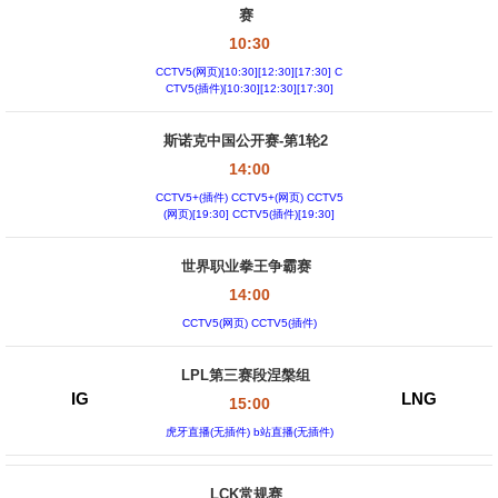
赛
10:30
CCTV5(网页)[10:30][12:30][17:30] C
CTV5(插件)[10:30][12:30][17:30]
斯诺克中国公开赛-第1轮2
14:00
CCTV5+(插件) CCTV5+(网页) CCTV5
(网页)[19:30] CCTV5(插件)[19:30]
世界职业拳王争霸赛
14:00
CCTV5(网页) CCTV5(插件)
LPL第三赛段涅槃组
IG
LNG
15:00
虎牙直播(无插件) b站直播(无插件)
LCK常规赛