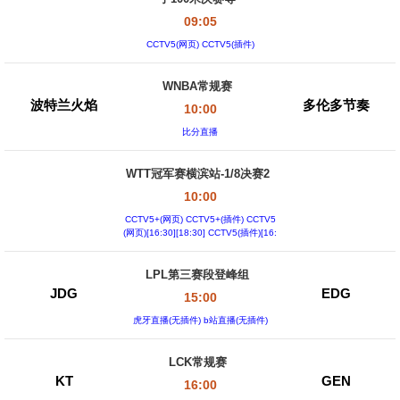
09:05
CCTV5(网页) CCTV5(插件)
WNBA常规赛
波特兰火焰
多伦多节奏
10:00
比分直播
WTT冠军赛横滨站-1/8决赛2
10:00
CCTV5+(网页) CCTV5+(插件) CCTV5
(网页)[16:30][18:30] CCTV5(插件)[16:
30][18:30]
LPL第三赛段登峰组
JDG
EDG
15:00
虎牙直播(无插件) b站直播(无插件)
LCK常规赛
KT
GEN
16:00