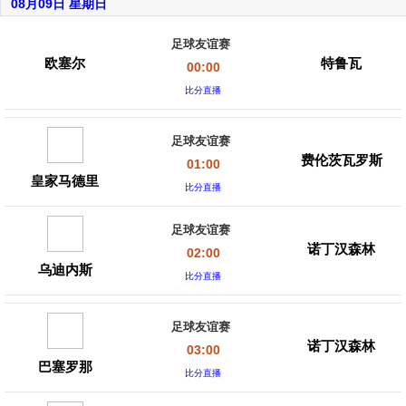
08月09日 星期日
足球友谊赛
欧塞尔
特鲁瓦
00:00
比分直播
足球友谊赛
费伦茨瓦罗斯
01:00
皇家马德里
比分直播
足球友谊赛
诺丁汉森林
02:00
乌迪内斯
比分直播
足球友谊赛
诺丁汉森林
03:00
巴塞罗那
比分直播