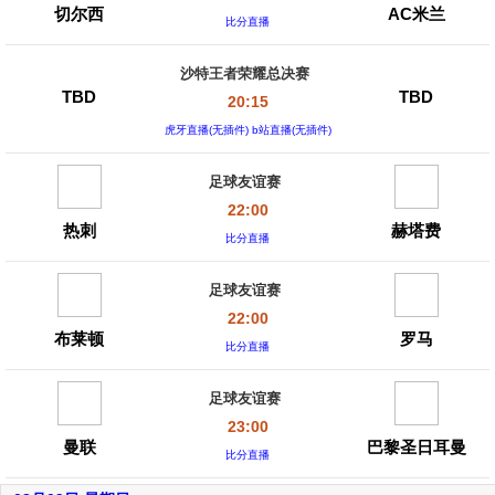
切尔西
AC米兰
比分直播
沙特王者荣耀总决赛
TBD
TBD
20:15
虎牙直播(无插件) b站直播(无插件)
足球友谊赛
22:00
热刺
赫塔费
比分直播
足球友谊赛
22:00
布莱顿
罗马
比分直播
足球友谊赛
23:00
曼联
巴黎圣日耳曼
比分直播