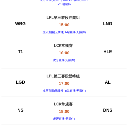
V5+(插件)
LPL第三赛段涅槃组
WBG
LNG
15:00
虎牙直播(无插件) b站直播(无插件)
LCK常规赛
T1
HLE
16:00
虎牙直播(无插件)
LPL第三赛段登峰组
LGD
AL
17:00
虎牙直播(无插件) b站直播(无插件)
LCK常规赛
NS
DNS
18:00
虎牙直播(无插件)