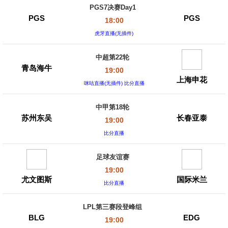
PGS7决赛Day1
PGS
PGS
18:00
虎牙直播(无插件)
中超第22轮
青岛海牛
19:00
上海申花
咪咕直播(无插件) 比分直播
中甲第18轮
苏州东吴
长春亚泰
19:00
比分直播
足球友谊赛
19:00
尤文图斯
国际米兰
比分直播
LPL第三赛段登峰组
BLG
EDG
19:00