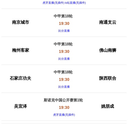
虎牙直播(无插件) b站直播(无插件)
中甲第18轮
南京城市
南通支云
19:30
比分直播
中甲第18轮
梅州客家
佛山南狮
19:30
比分直播
中甲第18轮
石家庄功夫
陕西联合
19:30
比分直播
斯诺克中国公开赛第1轮
吴宜泽
姚朋成
19:30
虎牙直播(无插件)