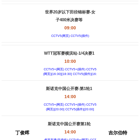
世界20岁以下田径锦标赛-女
子400米决赛等
09:00
CCTV5(网页) CCTV5(插件)
WTT冠军赛横滨站-1/4决赛1
10:00
CCTV5+(网页) CCTV5+(插件) CCTV5
(网页)[16:30][18:30] CCTV5(插件)[16:
30][18:30]
斯诺克中国公开赛-第1轮1
14:00
CCTV5+(网页) CCTV5+(插件) CCTV5
(网页)[20:00] CCTV5(插件)[20:00]
斯诺克中国公开赛第1轮
14:00
丁俊晖
吉尔伯特
虎牙直播(无插件) CCTV5+(网页) CCT