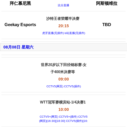
拜仁慕尼黑
阿斯顿维拉
比分直播
沙特王者荣耀半决赛
Geekay Esports
TBD
20:15
虎牙直播(无插件) b站直播(无插件)
08月08日 星期六
世界20岁以下田径锦标赛-女
子400米决赛等
09:00
CCTV5(网页) CCTV5(插件)
WTT冠军赛横滨站-1/4决赛1
10:00
CCTV5+(网页) CCTV5+(插件) CCTV5
(网页)[16:30][18:30] CCTV5(插件)[16:
30][18:30]