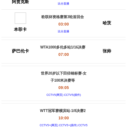
阿贾克斯
比分直播
欧联杯资格赛第3轮首回合
哈茨
03:00
本菲卡
比分直播
WTA1000多伦多站1/16决赛
萨巴伦卡
张帅
07:00
世界20岁以下田径锦标赛-女
子100米决赛等
09:05
CCTV5(网页) CCTV5(插件)
WTT冠军赛横滨站-1/8决赛2
10:00
CCTV5+(网页) CCTV5+(插件) CCTV5