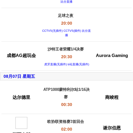
比分直播
足球之夜
20:00
CCTV5(无插件) CCTV5(插件) 比分直
播
沙特王者荣耀1/4决赛
成都AG超玩会
Aurora Gaming
20:30
虎牙直播(无插件) b站直播(无插件)
08月07日 星期五
ATP1000蒙特利尔站1/16决
达尔德里
商竣程
赛
00:30
欧协联资格赛3首回合
谢尔伯恩
02:00