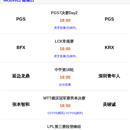
08月09日 星期日
PGS7决赛Day2
PGS
PGS
18:00
虎牙直播(无插件)
LCK常规赛
BFX
KRX
18:00
虎牙直播(无插件)
中甲第18轮
延边龙鼎
深圳青年人
18:00
比分直播
WTT横滨冠军赛男单决赛
张本智和
吴晙诚
18:50
CCTV5(网页) CCTV5(插件)
LPL第三赛段登峰组