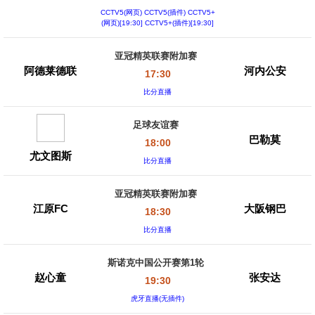
CCTV5(网页) CCTV5(插件) CCTV5+
(网页)[19:30] CCTV5+(插件)[19:30]
亚冠精英联赛附加赛
阿德莱德联
河内公安
17:30
比分直播
足球友谊赛
巴勒莫
18:00
尤文图斯
比分直播
亚冠精英联赛附加赛
江原FC
大阪钢巴
18:30
比分直播
斯诺克中国公开赛第1轮
赵心童
张安达
19:30
虎牙直播(无插件)