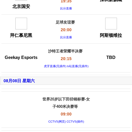
19:35
北京国安
比分直播
足球友谊赛
20:00
拜仁慕尼黑
阿斯顿维拉
比分直播
沙特王者荣耀半决赛
Geekay Esports
TBD
20:15
虎牙直播(无插件) b站直播(无插件)
08月08日 星期六
世界20岁以下田径锦标赛-女
子400米决赛等
09:00
CCTV5(网页) CCTV5(插件)