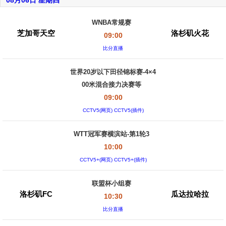
08月06日 星期四
WNBA常规赛
芝加哥天空
洛杉矶火花
09:00
比分直播
世界20岁以下田径锦标赛-4×4
00米混合接力决赛等
09:00
CCTV5(网页) CCTV5(插件)
WTT冠军赛横滨站-第1轮3
10:00
CCTV5+(网页) CCTV5+(插件)
联盟杯小组赛
洛杉矶FC
瓜达拉哈拉
10:30
比分直播