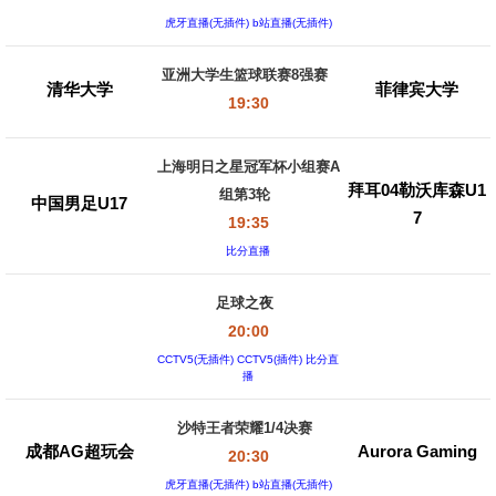
虎牙直播(无插件) b站直播(无插件)
亚洲大学生篮球联赛8强赛
清华大学
菲律宾大学
19:30
上海明日之星冠军杯小组赛A
拜耳04勒沃库森U1
组第3轮
中国男足U17
7
19:35
比分直播
足球之夜
20:00
CCTV5(无插件) CCTV5(插件) 比分直
播
沙特王者荣耀1/4决赛
成都AG超玩会
Aurora Gaming
20:30
虎牙直播(无插件) b站直播(无插件)