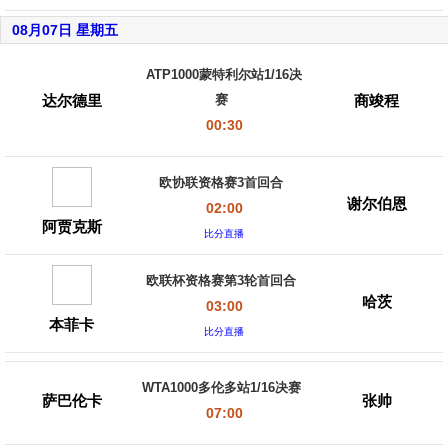
08月07日 星期五
ATP1000蒙特利尔站1/16决
达尔德里
商竣程
赛
00:30
欧协联资格赛3首回合
谢尔伯恩
02:00
阿贾克斯
比分直播
欧联杯资格赛第3轮首回合
哈茨
03:00
本菲卡
比分直播
WTA1000多伦多站1/16决赛
萨巴伦卡
张帅
07:00