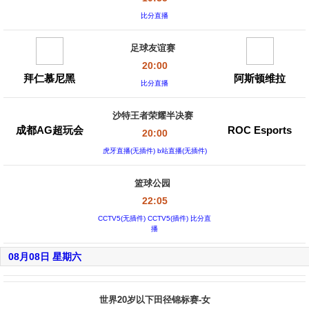
比分直播
足球友谊赛
20:00
拜仁慕尼黑
阿斯顿维拉
比分直播
沙特王者荣耀半决赛
成都AG超玩会
ROC Esports
20:00
虎牙直播(无插件) b站直播(无插件)
篮球公园
22:05
CCTV5(无插件) CCTV5(插件) 比分直
播
08月08日 星期六
世界20岁以下田径锦标赛-女