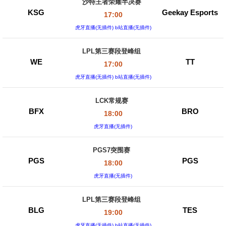
沙特王者荣耀半决赛
KSG
Geekay Esports
17:00
虎牙直播(无插件) b站直播(无插件)
LPL第三赛段登峰组
WE
TT
17:00
虎牙直播(无插件) b站直播(无插件)
LCK常规赛
BFX
BRO
18:00
虎牙直播(无插件)
PGS7突围赛
PGS
PGS
18:00
虎牙直播(无插件)
LPL第三赛段登峰组
BLG
TES
19:00
虎牙直播(无插件) b站直播(无插件)