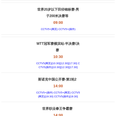
世界20岁以下田径锦标赛-男
子200米决赛等
09:00
CCTV5+(网页) CCTV5+(插件)
WTT冠军赛横滨站-半决赛/决
赛
10:30
CCTV5(网页)[10:30][12:30][17:30] C
CTV5(插件)[10:30][12:30][17:30]
斯诺克中国公开赛-第1轮2
14:00
CCTV5+(插件) CCTV5+(网页) CCTV5
(网页)[19:30] CCTV5(插件)[19:30]
世界职业拳王争霸赛
14:00