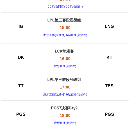
CCTV5(网页) CCTV5(插件)
LPL第三赛段涅槃组
IG
LNG
15:00
虎牙直播(无插件) b站直播(无插件)
LCK常规赛
DK
KT
16:00
虎牙直播(无插件)
LPL第三赛段登峰组
TT
TES
17:00
虎牙直播(无插件) b站直播(无插件)
PGS7决赛Day2
PGS
PGS
18:00
虎牙直播(无插件)