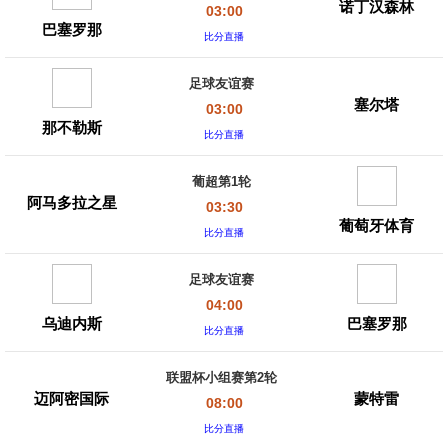
诺丁汉森林
03:00
巴塞罗那
比分直播
足球友谊赛
塞尔塔
03:00
那不勒斯
比分直播
葡超第1轮
阿马多拉之星
03:30
葡萄牙体育
比分直播
足球友谊赛
04:00
乌迪内斯
巴塞罗那
比分直播
联盟杯小组赛第2轮
迈阿密国际
蒙特雷
08:00
比分直播