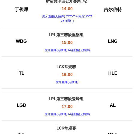
斯诺克中国公开赛第1轮
14:00
丁俊晖
吉尔伯特
虎牙直播(无插件) CCTV5+(网页) CCT
V5+(插件)
LPL第三赛段涅槃组
WBG
LNG
15:00
虎牙直播(无插件) b站直播(无插件)
LCK常规赛
T1
HLE
16:00
虎牙直播(无插件)
LPL第三赛段登峰组
LGD
AL
17:00
虎牙直播(无插件) b站直播(无插件)
LCK常规赛