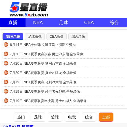
直播
NBA
足球
CBA
综合
NBA录像
足球录像
CBA录像
综合录像
6月14日 NBA十佳球 文班亚马上演滞空劈扣
7月20日 NBA夏季联赛决赛 勇士vs灰熊 全场录像
7月20日 NBA夏季联赛 篮网vs雷霆 全场录像
7月20日 NBA夏季联赛 掘金vs猛龙 全场录像
7月19日 NBA夏季联赛 马刺vs太阳 全场录像
7月19日 NBA夏季联赛 步行者vs鹈鹕 全场录像
7月19日 NBA夏季联赛半决赛 勇士vs湖人 全场录像
热门
足球
篮球
电竞
综合
全部