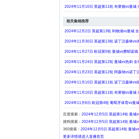
2024年11月10日 英超第11轮 布莱顿vs曼
相关集锦推荐
2024年12月2日 英超第13轮 利物浦vs曼城 
2024年11月30日 英超第13轮 诺丁汉森林v
2024年11月27日 欧冠第5轮 曼城vs费耶诺
2024年11月24日 英超第12轮 曼城vs热刺 
2024年11月23日 英超第12轮 阿森纳vs诺
2024年11月10日 英超第11轮 诺丁汉森林v
2024年11月10日 英超第11轮 布莱顿vs曼城
2024年11月6日 欧冠第4轮 葡萄牙体育vs曼
百度搜索：
2024年12月5日 英超第14轮 曼
搜狗搜索：
2024年12月5日 英超第14轮 曼
360搜索：
2024年12月5日 英超第14轮 曼城
更多详情请进入直播首页