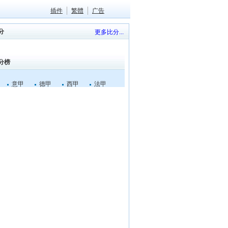
插件
繁體
广告
分
更多比分...
分榜
意甲
德甲
西甲
法甲