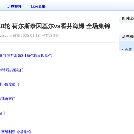
足球视频
比分直播
即时比
第18轮 荷尔斯泰因基尔vs霍芬海姆 全场集锦
zb.com 日期:2025-01-18 |已有
条评论
足球积
英超
破门 霍芬海姆3-1荷尔斯泰因基尔
蒂卸球后挑射破门
射小角度破门
松死角破门
破门
vs塞维利亚 全场集锦