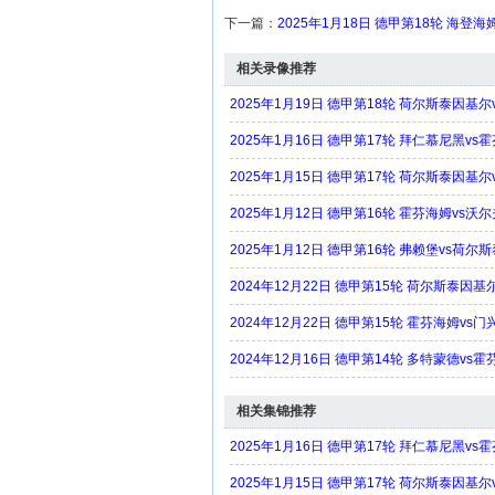
下一篇：
2025年1月18日 德甲第18轮 海登海
相关录像推荐
2025年1月19日 德甲第18轮 荷尔斯泰因基
2025年1月16日 德甲第17轮 拜仁慕尼黑v
2025年1月15日 德甲第17轮 荷尔斯泰因基
2025年1月12日 德甲第16轮 霍芬海姆vs
2025年1月12日 德甲第16轮 弗赖堡vs荷
2024年12月22日 德甲第15轮 荷尔斯泰因
2024年12月22日 德甲第15轮 霍芬海姆vs
2024年12月16日 德甲第14轮 多特蒙德vs
相关集锦推荐
2025年1月16日 德甲第17轮 拜仁慕尼黑vs
2025年1月15日 德甲第17轮 荷尔斯泰因基