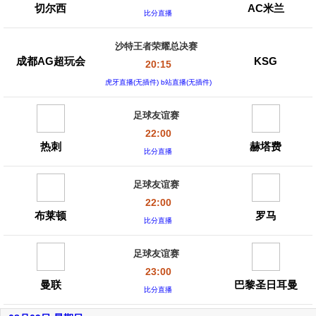
切尔西
AC米兰
比分直播
沙特王者荣耀总决赛
成都AG超玩会
KSG
20:15
虎牙直播(无插件) b站直播(无插件)
足球友谊赛
22:00
热刺
赫塔费
比分直播
足球友谊赛
22:00
布莱顿
罗马
比分直播
足球友谊赛
23:00
曼联
巴黎圣日耳曼
比分直播