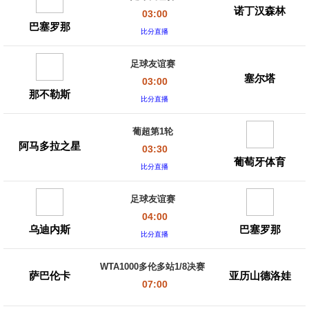
诺丁汉森林
03:00
巴塞罗那
比分直播
足球友谊赛
塞尔塔
03:00
那不勒斯
比分直播
葡超第1轮
阿马多拉之星
03:30
葡萄牙体育
比分直播
足球友谊赛
04:00
乌迪内斯
巴塞罗那
比分直播
WTA1000多伦多站1/8决赛
萨巴伦卡
亚历山德洛娃
07:00