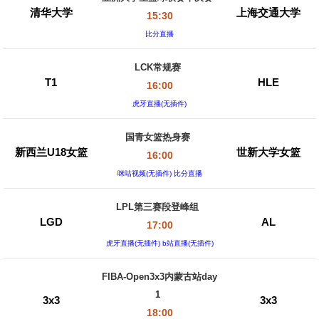
清华大学
上海交通大学
15:30
比分直播
LCK常规赛
T1
HLE
16:00
虎牙直播(无插件)
国青女篮热身赛
新西兰U18女篮
世新大学女篮
16:00
咪咕视频(无插件) 比分直播
LPL第三赛段登峰组
LGD
AL
17:00
虎牙直播(无插件) b站直播(无插件)
FIBA-Open3x3内蒙古站day
1
3x3
3x3
18:00