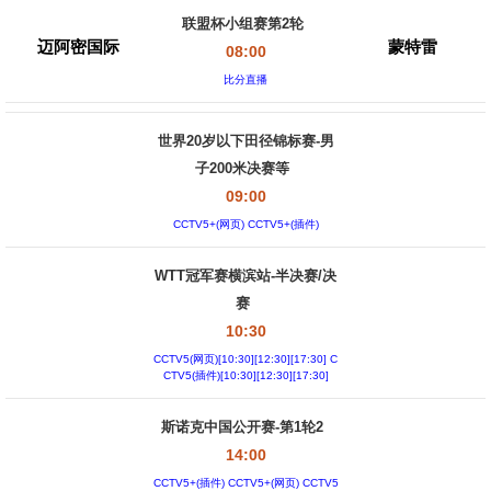
联盟杯小组赛第2轮
迈阿密国际
蒙特雷
08:00
比分直播
世界20岁以下田径锦标赛-男
子200米决赛等
09:00
CCTV5+(网页) CCTV5+(插件)
WTT冠军赛横滨站-半决赛/决
赛
10:30
CCTV5(网页)[10:30][12:30][17:30] C
CTV5(插件)[10:30][12:30][17:30]
斯诺克中国公开赛-第1轮2
14:00
CCTV5+(插件) CCTV5+(网页) CCTV5