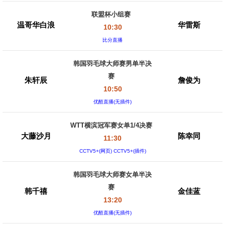
联盟杯小组赛
温哥华白浪
华雷斯
10:30
比分直播
韩国羽毛球大师赛男单半决
赛
朱轩辰
詹俊为
10:50
优酷直播(无插件)
WTT横滨冠军赛女单1/4决赛
大藤沙月
陈幸同
11:30
CCTV5+(网页) CCTV5+(插件)
韩国羽毛球大师赛女单半决
赛
韩千禧
金佳蓝
13:20
优酷直播(无插件)