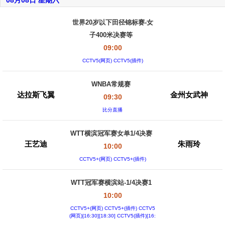
08月08日 星期六
世界20岁以下田径锦标赛-女
子400米决赛等
09:00
CCTV5(网页) CCTV5(插件)
WNBA常规赛
达拉斯飞翼
金州女武神
09:30
比分直播
WTT横滨冠军赛女单1/4决赛
王艺迪
朱雨玲
10:00
CCTV5+(网页) CCTV5+(插件)
WTT冠军赛横滨站-1/4决赛1
10:00
CCTV5+(网页) CCTV5+(插件) CCTV5
(网页)[16:30][18:30] CCTV5(插件)[16:
30][18:30]