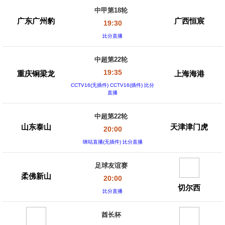
中甲第18轮
广东广州豹
广西恒宸
19:30
比分直播
中超第22轮
19:35
重庆铜梁龙
上海海港
CCTV16(无插件) CCTV16(插件) 比分
直播
中超第22轮
山东泰山
天津津门虎
20:00
咪咕直播(无插件) 比分直播
足球友谊赛
柔佛新山
20:00
切尔西
比分直播
酋长杯