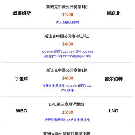
斯诺克中国公开赛第1轮
威廉姆斯
周跃龙
14:00
虎牙直播(无插件)
斯诺克中国公开赛-第1轮1
14:00
CCTV5+(网页) CCTV5+(插件) CCTV5
(网页)[20:00] CCTV5(插件)[20:00]
斯诺克中国公开赛第1轮
14:00
丁俊晖
吉尔伯特
虎牙直播(无插件) CCTV5+(网页) CCT
V5+(插件)
LPL第三赛段涅槃组
WBG
LNG
15:00
虎牙直播(无插件) b站直播(无插件)
亚洲大学生篮球联赛半决赛