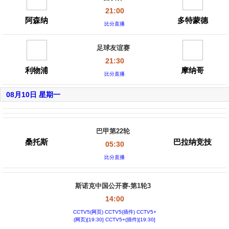
21:00
阿森纳
多特蒙德
比分直播
足球友谊赛
21:30
利物浦
摩纳哥
比分直播
08月10日 星期一
巴甲第22轮
桑托斯
巴拉纳竞技
05:30
比分直播
斯诺克中国公开赛-第1轮3
14:00
CCTV5(网页) CCTV5(插件) CCTV5+
(网页)[19:30] CCTV5+(插件)[19:30]