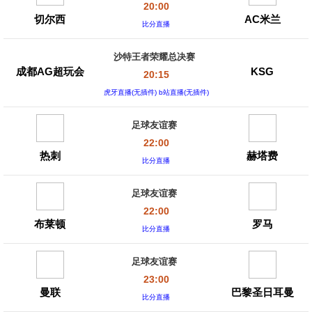
20:00
切尔西
AC米兰
比分直播
沙特王者荣耀总决赛
成都AG超玩会
KSG
20:15
虎牙直播(无插件) b站直播(无插件)
足球友谊赛
22:00
热刺
赫塔费
比分直播
足球友谊赛
22:00
布莱顿
罗马
比分直播
足球友谊赛
23:00
曼联
巴黎圣日耳曼
比分直播