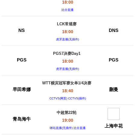
18:00
比分直播
LCK常规赛
NS
DNS
18:00
虎牙直播(无插件)
PGS7决赛Day1
PGS
PGS
18:00
虎牙直播(无插件)
WTT横滨冠军赛女单1/4决赛
早田希娜
蒯曼
18:40
CCTV5(网页) CCTV5(插件)
中超第22轮
青岛海牛
19:00
上海申花
咪咕直播(无插件) 比分直播