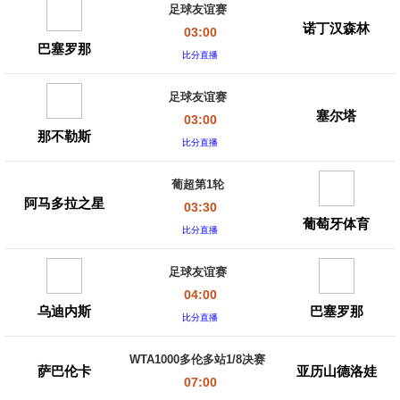
足球友谊赛
诺丁汉森林
03:00
巴塞罗那
比分直播
足球友谊赛
塞尔塔
03:00
那不勒斯
比分直播
葡超第1轮
阿马多拉之星
03:30
葡萄牙体育
比分直播
足球友谊赛
04:00
乌迪内斯
巴塞罗那
比分直播
WTA1000多伦多站1/8决赛
萨巴伦卡
亚历山德洛娃
07:00