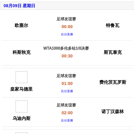
08月09日 星期日
足球友谊赛
欧塞尔
特鲁瓦
00:00
比分直播
WTA1000多伦多站1/8决赛
科斯秋克
斯瓦泰克
00:30
足球友谊赛
费伦茨瓦罗斯
01:00
皇家马德里
比分直播
足球友谊赛
诺丁汉森林
02:00
乌迪内斯
比分直播