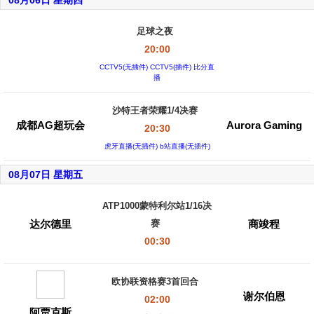
08月06日 星期四
足球之夜
20:00
CCTV5(无插件) CCTV5(插件) 比分直
播
沙特王者荣耀1/4决赛
成都AG超玩会
Aurora Gaming
20:30
虎牙直播(无插件) b站直播(无插件)
08月07日 星期五
ATP1000蒙特利尔站1/16决
达尔德里
商竣程
赛
00:30
欧协联资格赛3首回合
谢尔伯恩
02:00
阿贾克斯