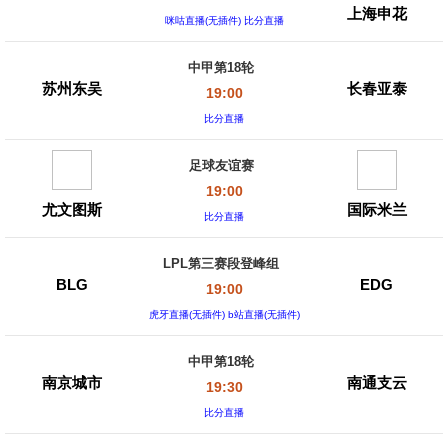
上海申花
咪咕直播(无插件) 比分直播
中甲第18轮
苏州东吴
长春亚泰
19:00
比分直播
足球友谊赛
19:00
尤文图斯
国际米兰
比分直播
LPL第三赛段登峰组
BLG
EDG
19:00
虎牙直播(无插件) b站直播(无插件)
中甲第18轮
南京城市
南通支云
19:30
比分直播