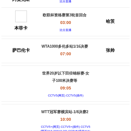
比分直播
欧联杯资格赛第3轮首回合
哈茨
03:00
本菲卡
比分直播
WTA1000多伦多站1/16决赛
萨巴伦卡
张帅
07:00
世界20岁以下田径锦标赛-女
子100米决赛等
09:05
CCTV5(网页) CCTV5(插件)
WTT冠军赛横滨站-1/8决赛2
10:00
CCTV5+(网页) CCTV5+(插件) CCTV5