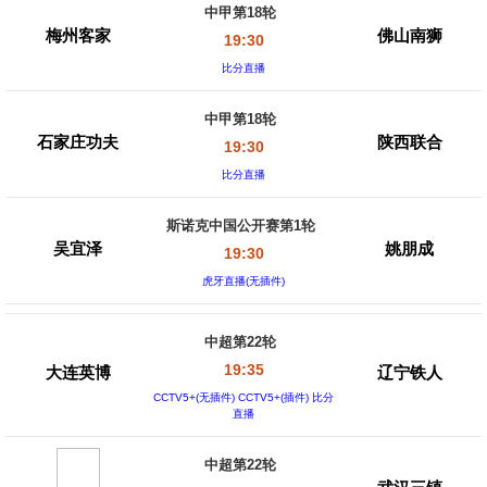
中甲第18轮
梅州客家
佛山南狮
19:30
比分直播
中甲第18轮
石家庄功夫
陕西联合
19:30
比分直播
斯诺克中国公开赛第1轮
吴宜泽
姚朋成
19:30
虎牙直播(无插件)
中超第22轮
19:35
大连英博
辽宁铁人
CCTV5+(无插件) CCTV5+(插件) 比分
直播
中超第22轮