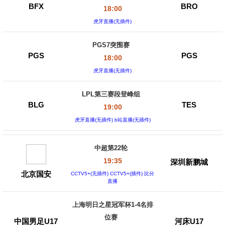
BFX
BRO
18:00
虎牙直播(无插件)
PGS7突围赛
PGS
PGS
18:00
虎牙直播(无插件)
LPL第三赛段登峰组
BLG
TES
19:00
虎牙直播(无插件) b站直播(无插件)
中超第22轮
19:35
深圳新鹏城
北京国安
CCTV5+(无插件) CCTV5+(插件) 比分
直播
上海明日之星冠军杯1-4名排
位赛
中国男足U17
河床U17