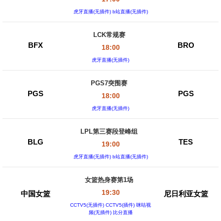
虎牙直播(无插件) b站直播(无插件)
LCK常规赛
BFX
BRO
18:00
虎牙直播(无插件)
PGS7突围赛
PGS
PGS
18:00
虎牙直播(无插件)
LPL第三赛段登峰组
BLG
TES
19:00
虎牙直播(无插件) b站直播(无插件)
女篮热身赛第1场
19:30
中国女篮
尼日利亚女篮
CCTV5(无插件) CCTV5(插件) 咪咕视
频(无插件) 比分直播