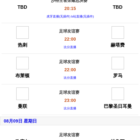
沙特王者荣耀总决赛
TBD
TBD
20:15
虎牙直播(无插件) b站直播(无插件)
足球友谊赛
22:00
热刺
赫塔费
比分直播
足球友谊赛
22:00
布莱顿
罗马
比分直播
足球友谊赛
23:00
曼联
巴黎圣日耳曼
比分直播
08月09日 星期日
足球友谊赛