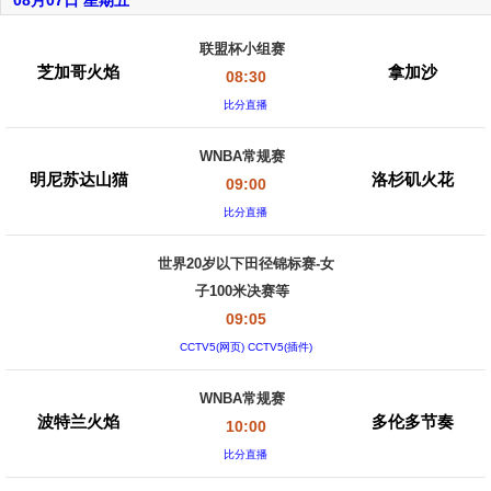
08月07日 星期五
联盟杯小组赛
芝加哥火焰
拿加沙
08:30
比分直播
WNBA常规赛
明尼苏达山猫
洛杉矶火花
09:00
比分直播
世界20岁以下田径锦标赛-女
子100米决赛等
09:05
CCTV5(网页) CCTV5(插件)
WNBA常规赛
波特兰火焰
多伦多节奏
10:00
比分直播