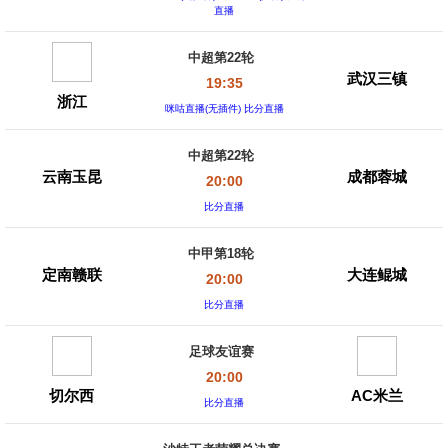
直播
中超第22轮
武汉三镇
19:35
浙江
咪咕直播(无插件) 比分直播
中超第22轮
云南玉昆
成都蓉城
20:00
比分直播
中甲第18轮
定南赣联
大连鲲城
20:00
比分直播
足球友谊赛
20:00
切尔西
AC米兰
比分直播