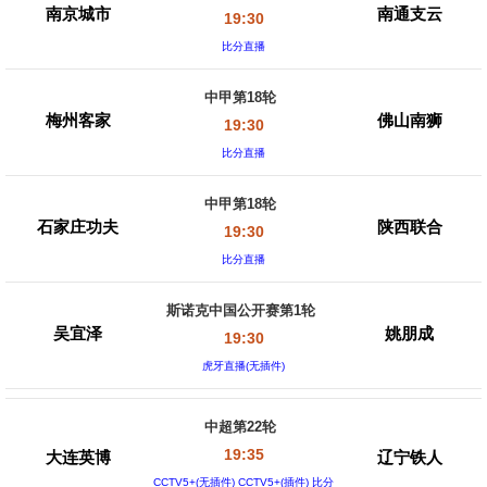
南京城市
南通支云
19:30
比分直播
中甲第18轮
梅州客家
佛山南狮
19:30
比分直播
中甲第18轮
石家庄功夫
陕西联合
19:30
比分直播
斯诺克中国公开赛第1轮
吴宜泽
姚朋成
19:30
虎牙直播(无插件)
中超第22轮
19:35
大连英博
辽宁铁人
CCTV5+(无插件) CCTV5+(插件) 比分