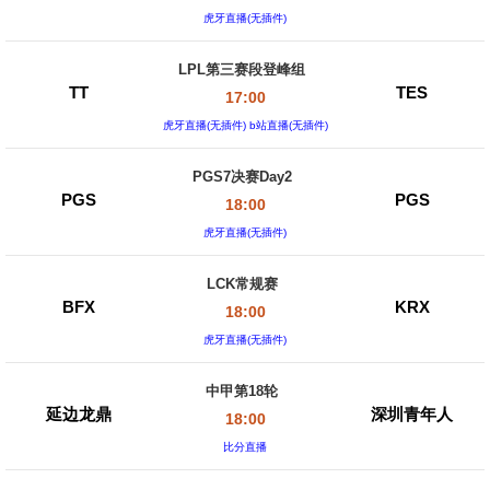
虎牙直播(无插件)
LPL第三赛段登峰组
TT
TES
17:00
虎牙直播(无插件) b站直播(无插件)
PGS7决赛Day2
PGS
PGS
18:00
虎牙直播(无插件)
LCK常规赛
BFX
KRX
18:00
虎牙直播(无插件)
中甲第18轮
延边龙鼎
深圳青年人
18:00
比分直播