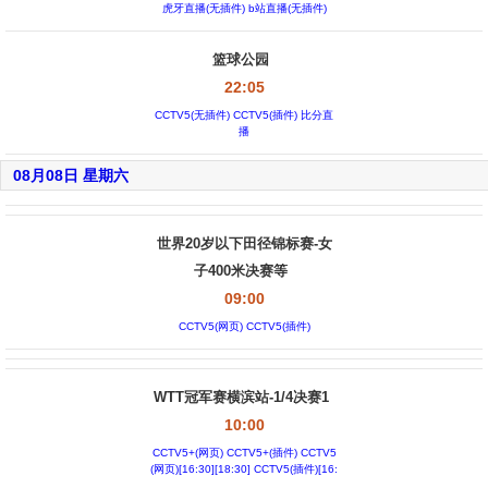
虎牙直播(无插件) b站直播(无插件)
篮球公园
22:05
CCTV5(无插件) CCTV5(插件) 比分直
播
08月08日 星期六
世界20岁以下田径锦标赛-女
子400米决赛等
09:00
CCTV5(网页) CCTV5(插件)
WTT冠军赛横滨站-1/4决赛1
10:00
CCTV5+(网页) CCTV5+(插件) CCTV5
(网页)[16:30][18:30] CCTV5(插件)[16:
30][18:30]