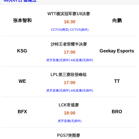
08月07日 星期五
WTT横滨冠军赛1/8决赛
张本智和
向鹏
16:30
CCTV5(网页) CCTV5(插件)
沙特王者荣耀半决赛
KSG
Geekay Esports
17:00
虎牙直播(无插件) b站直播(无插件)
LPL第三赛段登峰组
WE
TT
17:00
虎牙直播(无插件) b站直播(无插件)
LCK常规赛
BFX
BRO
18:00
虎牙直播(无插件)
PGS7突围赛