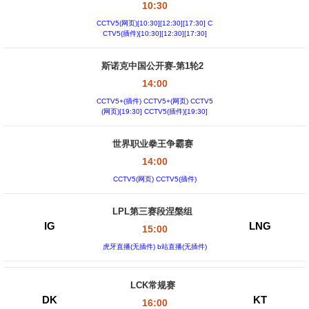
10:30
CCTV5(网页)[10:30][12:30][17:30] C
CTV5(插件)[10:30][12:30][17:30]
斯诺克中国公开赛-第1轮2
14:00
CCTV5+(插件) CCTV5+(网页) CCTV5
(网页)[19:30] CCTV5(插件)[19:30]
世界职业拳王争霸赛
14:00
CCTV5(网页) CCTV5(插件)
LPL第三赛段涅槃组
IG
LNG
15:00
虎牙直播(无插件) b站直播(无插件)
LCK常规赛
DK
KT
16:00