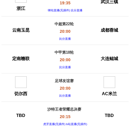
武汉三镇
19:35
浙江
咪咕直播(无插件) 比分直播
中超第22轮
云南玉昆
成都蓉城
20:00
比分直播
中甲第18轮
定南赣联
大连鲲城
20:00
比分直播
足球友谊赛
20:00
切尔西
AC米兰
比分直播
沙特王者荣耀总决赛
TBD
TBD
20:15
虎牙直播(无插件) b站直播(无插件)