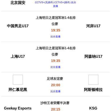
北京国安
CCTV5+(无插件) CCTV5+(插件) 比分
直播
上海明日之星冠军杯1-4名排
位赛
中国男足U17
河床U17
19:35
比分直播
上海明日之星冠军杯1-4名排
位赛
上海U17
阿森纳U17
19:35
比分直播
足球友谊赛
20:00
拜仁慕尼黑
阿斯顿维拉
比分直播
沙特王者荣耀半决赛
Geekay Esports
KSG
20:15