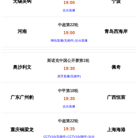
无锡吴钩
宁波
19:00
比分直播
中超第22轮
河南
青岛西海岸
19:00
咪咕直播(无插件) 比分直播
斯诺克中国公开赛第1轮
奥沙利文
佩奇
19:30
虎牙直播(无插件)
中甲第18轮
广东广州豹
广西恒宸
19:30
比分直播
中超第22轮
19:35
重庆铜梁龙
上海海港
CCTV16(无插件) CCTV16(插件) 比分