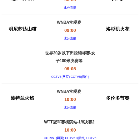
比分直播
WNBA常规赛
明尼苏达山猫
洛杉矶火花
09:00
比分直播
世界20岁以下田径锦标赛-女
子100米决赛等
09:05
CCTV5(网页) CCTV5(插件)
WNBA常规赛
波特兰火焰
多伦多节奏
10:00
比分直播
WTT冠军赛横滨站-1/8决赛2
10:00
CCTV5+(网页) CCTV5+(插件) CCTV5