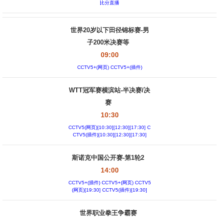
比分直播
世界20岁以下田径锦标赛-男
子200米决赛等
09:00
CCTV5+(网页) CCTV5+(插件)
WTT冠军赛横滨站-半决赛/决
赛
10:30
CCTV5(网页)[10:30][12:30][17:30] C
CTV5(插件)[10:30][12:30][17:30]
斯诺克中国公开赛-第1轮2
14:00
CCTV5+(插件) CCTV5+(网页) CCTV5
(网页)[19:30] CCTV5(插件)[19:30]
世界职业拳王争霸赛