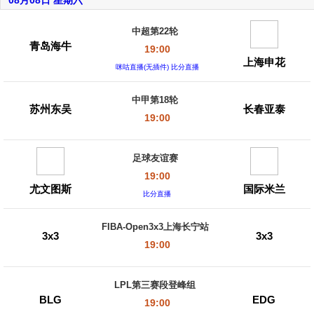
08月08日 星期六
中超第22轮
青岛海牛
19:00
上海申花
咪咕直播(无插件) 比分直播
中甲第18轮
苏州东吴
长春亚泰
19:00
足球友谊赛
19:00
尤文图斯
国际米兰
比分直播
FIBA-Open3x3上海长宁站
3x3
3x3
19:00
LPL第三赛段登峰组
BLG
EDG
19:00