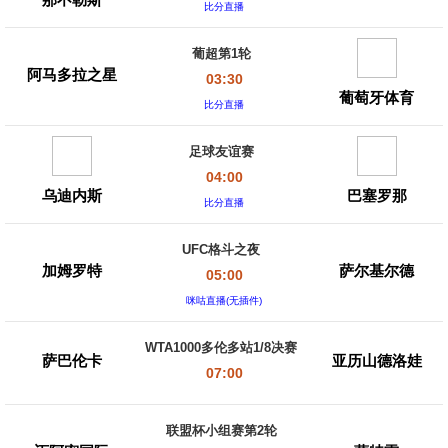
比分直播
葡超第1轮
阿马多拉之星
03:30
葡萄牙体育
比分直播
足球友谊赛
04:00
乌迪内斯
巴塞罗那
比分直播
UFC格斗之夜
加姆罗特
萨尔基尔德
05:00
咪咕直播(无插件)
WTA1000多伦多站1/8决赛
萨巴伦卡
亚历山德洛娃
07:00
联盟杯小组赛第2轮