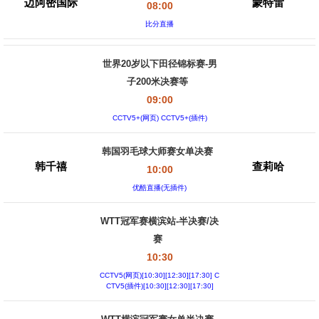
迈阿密国际
蒙特雷
08:00
比分直播
世界20岁以下田径锦标赛-男
子200米决赛等
09:00
CCTV5+(网页) CCTV5+(插件)
韩国羽毛球大师赛女单决赛
韩千禧
查莉哈
10:00
优酷直播(无插件)
WTT冠军赛横滨站-半决赛/决
赛
10:30
CCTV5(网页)[10:30][12:30][17:30] C
CTV5(插件)[10:30][12:30][17:30]