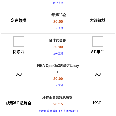
比分直播
中甲第18轮
定南赣联
大连鲲城
20:00
比分直播
足球友谊赛
20:00
切尔西
AC米兰
比分直播
FIBA-Open3x3内蒙古站day
1
3x3
3x3
20:00
比分直播
沙特王者荣耀总决赛
成都AG超玩会
KSG
20:15
虎牙直播(无插件) b站直播(无插件)