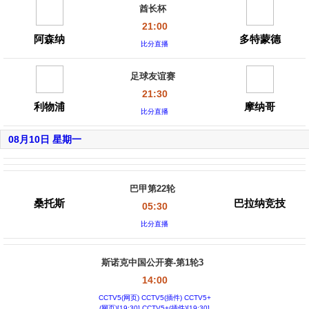
酋长杯
21:00
阿森纳
多特蒙德
比分直播
足球友谊赛
21:30
利物浦
摩纳哥
比分直播
08月10日 星期一
巴甲第22轮
桑托斯
巴拉纳竞技
05:30
比分直播
斯诺克中国公开赛-第1轮3
14:00
CCTV5(网页) CCTV5(插件) CCTV5+
(网页)[19:30] CCTV5+(插件)[19:30]