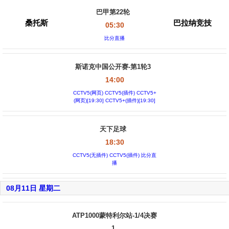
巴甲第22轮
桑托斯
巴拉纳竞技
05:30
比分直播
斯诺克中国公开赛-第1轮3
14:00
CCTV5(网页) CCTV5(插件) CCTV5+
(网页)[19:30] CCTV5+(插件)[19:30]
天下足球
18:30
CCTV5(无插件) CCTV5(插件) 比分直
播
08月11日 星期二
ATP1000蒙特利尔站-1/4决赛
1