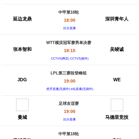
中甲第18轮
延边龙鼎
深圳青年人
18:00
比分直播
WTT横滨冠军赛男单决赛
张本智和
吴晙诚
18:15
CCTV5(网页) CCTV5(插件)
LPL第三赛段登峰组
JDG
WE
19:00
虎牙直播(无插件) b站直播(无插件)
足球友谊赛
19:00
曼城
马德里竞技
比分直播
中甲第18轮