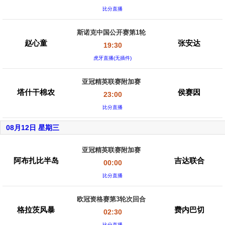
比分直播
斯诺克中国公开赛第1轮
赵心童
张安达
19:30
虎牙直播(无插件)
亚冠精英联赛附加赛
塔什干棉农
侯赛因
23:00
比分直播
08月12日 星期三
亚冠精英联赛附加赛
阿布扎比半岛
吉达联合
00:00
比分直播
欧冠资格赛第3轮次回合
格拉茨风暴
费内巴切
02:30
比分直播