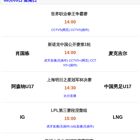
08月09日 星期日
世界职业拳王争霸赛
14:00
CCTV5(网页) CCTV5(插件)
斯诺克中国公开赛第1轮
14:00
肖国栋
麦克吉尔
虎牙直播(无插件) CCTV5+(网页) CCT
V5+(插件)
上海明日之星冠军杯决赛
阿森纳U17
中国男足U17
14:30
比分直播
LPL第三赛段涅槃组
IG
LNG
15:00
虎牙直播(无插件) b站直播(无插件)