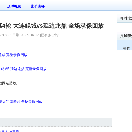
足球视频
比分直播
即时比
甲第4轮 大连鲲城vs延边龙鼎 全场录像回放
zb.com 日期:2026-04-12 |已有
条评论
足球积
英超
边龙鼎 完整录像回放
连鲲城 VS 延边龙鼎 完整录像回放
他网站播放。
功夫vs定南赣联 全场录像回放
鲲城 全场集锦