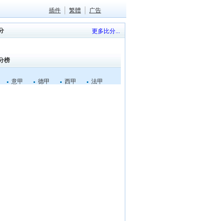
插件
繁體
广告
分
更多比分...
分榜
意甲
德甲
西甲
法甲