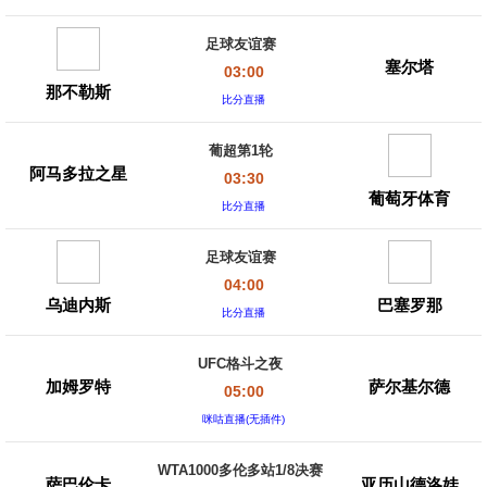
足球友谊赛
塞尔塔
03:00
那不勒斯
比分直播
葡超第1轮
阿马多拉之星
03:30
葡萄牙体育
比分直播
足球友谊赛
04:00
乌迪内斯
巴塞罗那
比分直播
UFC格斗之夜
加姆罗特
萨尔基尔德
05:00
咪咕直播(无插件)
WTA1000多伦多站1/8决赛
萨巴伦卡
亚历山德洛娃