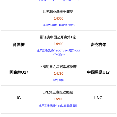
世界职业拳王争霸赛
14:00
CCTV5(网页) CCTV5(插件)
斯诺克中国公开赛第1轮
14:00
肖国栋
麦克吉尔
虎牙直播(无插件) CCTV5+(网页) CCT
V5+(插件)
上海明日之星冠军杯决赛
阿森纳U17
中国男足U17
14:30
比分直播
LPL第三赛段涅槃组
IG
LNG
15:00
虎牙直播(无插件) b站直播(无插件)