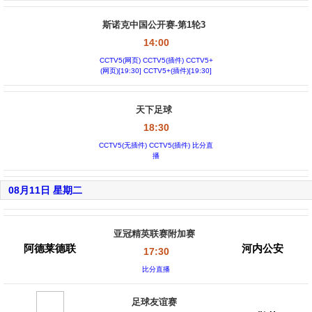
斯诺克中国公开赛-第1轮3
14:00
CCTV5(网页) CCTV5(插件) CCTV5+
(网页)[19:30] CCTV5+(插件)[19:30]
天下足球
18:30
CCTV5(无插件) CCTV5(插件) 比分直
播
08月11日 星期二
亚冠精英联赛附加赛
阿德莱德联
河内公安
17:30
比分直播
足球友谊赛