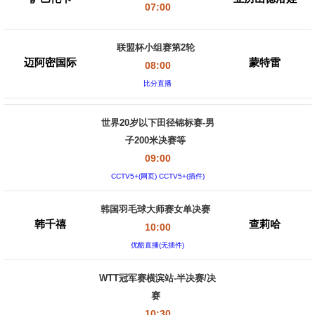
07:00
联盟杯小组赛第2轮
迈阿密国际
蒙特雷
08:00
比分直播
世界20岁以下田径锦标赛-男
子200米决赛等
09:00
CCTV5+(网页) CCTV5+(插件)
韩国羽毛球大师赛女单决赛
韩千禧
查莉哈
10:00
优酷直播(无插件)
WTT冠军赛横滨站-半决赛/决
赛
10:30