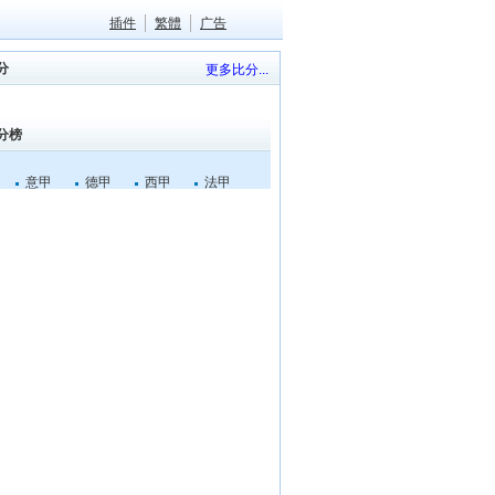
插件
繁體
广告
分
更多比分...
分榜
意甲
德甲
西甲
法甲