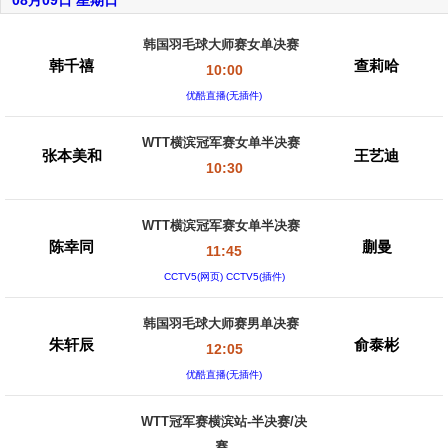
08月09日 星期日
韩国羽毛球大师赛女单决赛
韩千禧
查莉哈
10:00
优酷直播(无插件)
WTT横滨冠军赛女单半决赛
张本美和
王艺迪
10:30
WTT横滨冠军赛女单半决赛
陈幸同
蒯曼
11:45
CCTV5(网页) CCTV5(插件)
韩国羽毛球大师赛男单决赛
朱轩辰
俞泰彬
12:05
优酷直播(无插件)
WTT冠军赛横滨站-半决赛/决
赛