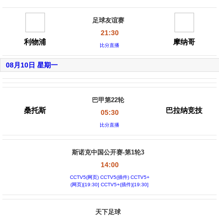
足球友谊赛
21:30
利物浦
摩纳哥
比分直播
08月10日 星期一
巴甲第22轮
桑托斯
巴拉纳竞技
05:30
比分直播
斯诺克中国公开赛-第1轮3
14:00
CCTV5(网页) CCTV5(插件) CCTV5+
(网页)[19:30] CCTV5+(插件)[19:30]
天下足球