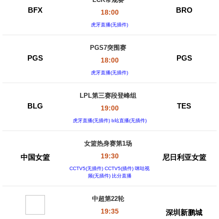
LCK常规赛
BFX
BRO
18:00
虎牙直播(无插件)
PGS7突围赛
PGS
PGS
18:00
虎牙直播(无插件)
LPL第三赛段登峰组
BLG
TES
19:00
虎牙直播(无插件) b站直播(无插件)
女篮热身赛第1场
19:30
中国女篮
尼日利亚女篮
CCTV5(无插件) CCTV5(插件) 咪咕视
频(无插件) 比分直播
中超第22轮
19:35
深圳新鹏城