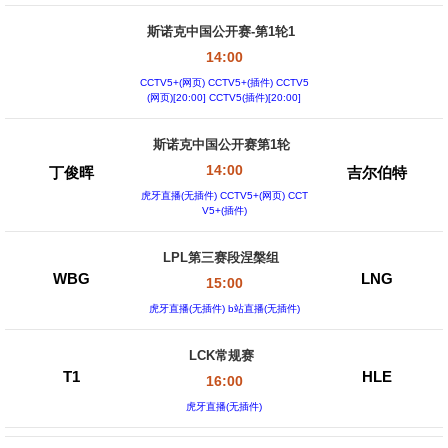
斯诺克中国公开赛-第1轮1
14:00
CCTV5+(网页) CCTV5+(插件) CCTV5
(网页)[20:00] CCTV5(插件)[20:00]
斯诺克中国公开赛第1轮
14:00
丁俊晖
吉尔伯特
虎牙直播(无插件) CCTV5+(网页) CCT
V5+(插件)
LPL第三赛段涅槃组
WBG
LNG
15:00
虎牙直播(无插件) b站直播(无插件)
LCK常规赛
T1
HLE
16:00
虎牙直播(无插件)