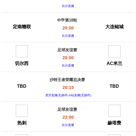
比分直播
中甲第18轮
定南赣联
大连鲲城
20:00
比分直播
足球友谊赛
20:00
切尔西
AC米兰
比分直播
沙特王者荣耀总决赛
TBD
TBD
20:15
虎牙直播(无插件) b站直播(无插件)
足球友谊赛
22:00
热刺
赫塔费
比分直播