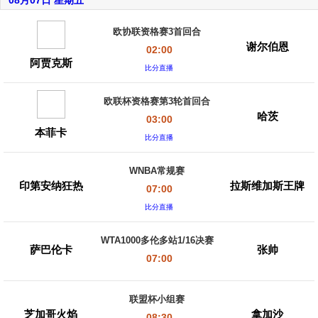
08月07日 星期五
欧协联资格赛3首回合
谢尔伯恩
02:00
阿贾克斯
比分直播
欧联杯资格赛第3轮首回合
哈茨
03:00
本菲卡
比分直播
WNBA常规赛
印第安纳狂热
拉斯维加斯王牌
07:00
比分直播
WTA1000多伦多站1/16决赛
萨巴伦卡
张帅
07:00
联盟杯小组赛
芝加哥火焰
拿加沙
08:30