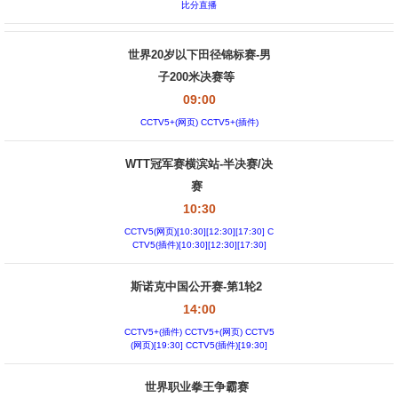
比分直播
世界20岁以下田径锦标赛-男
子200米决赛等
09:00
CCTV5+(网页) CCTV5+(插件)
WTT冠军赛横滨站-半决赛/决
赛
10:30
CCTV5(网页)[10:30][12:30][17:30] C
CTV5(插件)[10:30][12:30][17:30]
斯诺克中国公开赛-第1轮2
14:00
CCTV5+(插件) CCTV5+(网页) CCTV5
(网页)[19:30] CCTV5(插件)[19:30]
世界职业拳王争霸赛