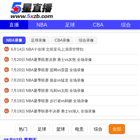
直播
NBA
足球
CBA
综合
NBA录像
足球录像
CBA录像
综合录像
6月14日 NBA十佳球 文班亚马上演滞空劈扣
7月20日 NBA夏季联赛决赛 勇士vs灰熊 全场录像
7月20日 NBA夏季联赛 篮网vs雷霆 全场录像
7月20日 NBA夏季联赛 掘金vs猛龙 全场录像
7月19日 NBA夏季联赛 马刺vs太阳 全场录像
7月19日 NBA夏季联赛 步行者vs鹈鹕 全场录像
7月19日 NBA夏季联赛半决赛 勇士vs湖人 全场录像
热门
足球
篮球
电竞
综合
全部