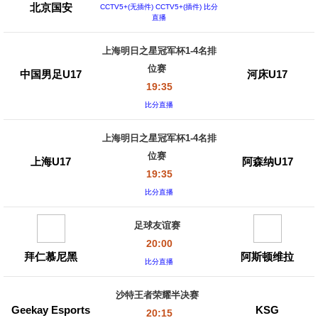
北京国安
CCTV5+(无插件) CCTV5+(插件) 比分
直播
上海明日之星冠军杯1-4名排
位赛
中国男足U17
河床U17
19:35
比分直播
上海明日之星冠军杯1-4名排
位赛
上海U17
阿森纳U17
19:35
比分直播
足球友谊赛
20:00
拜仁慕尼黑
阿斯顿维拉
比分直播
沙特王者荣耀半决赛
Geekay Esports
KSG
20:15