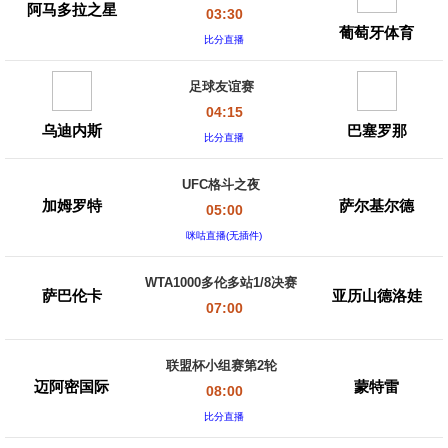
阿马多拉之星
03:30
葡萄牙体育
比分直播
足球友谊赛
04:15
乌迪内斯
巴塞罗那
比分直播
UFC格斗之夜
加姆罗特
萨尔基尔德
05:00
咪咕直播(无插件)
WTA1000多伦多站1/8决赛
萨巴伦卡
亚历山德洛娃
07:00
联盟杯小组赛第2轮
迈阿密国际
蒙特雷
08:00
比分直播