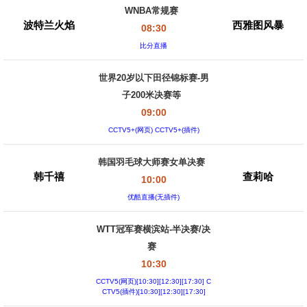
WNBA常规赛
波特兰火焰
西雅图风暴
08:30
比分直播
世界20岁以下田径锦标赛-男
子200米决赛等
09:00
CCTV5+(网页) CCTV5+(插件)
韩国羽毛球大师赛女单决赛
韩千禧
查莉哈
10:00
优酷直播(无插件)
WTT冠军赛横滨站-半决赛/决
赛
10:30
CCTV5(网页)[10:30][12:30][17:30] C
CTV5(插件)[10:30][12:30][17:30]