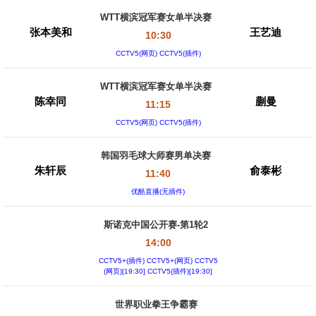
WTT横滨冠军赛女单半决赛
张本美和
王艺迪
10:30
CCTV5(网页) CCTV5(插件)
WTT横滨冠军赛女单半决赛
陈幸同
蒯曼
11:15
CCTV5(网页) CCTV5(插件)
韩国羽毛球大师赛男单决赛
朱轩辰
俞泰彬
11:40
优酷直播(无插件)
斯诺克中国公开赛-第1轮2
14:00
CCTV5+(插件) CCTV5+(网页) CCTV5
(网页)[19:30] CCTV5(插件)[19:30]
世界职业拳王争霸赛