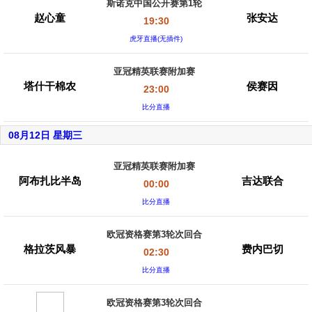
斯诺克中国公开赛第1轮
赵心童
张安达
19:30
虎牙直播(无插件)
亚冠精英联赛附加赛
塔什干棉农
侯赛因
23:00
比分直播
08月12日 星期三
亚冠精英联赛附加赛
阿布扎比半岛
吉达联合
00:00
比分直播
欧冠资格赛第3轮次回合
格拉茨风暴
费内巴切
02:30
比分直播
欧冠资格赛第3轮次回合