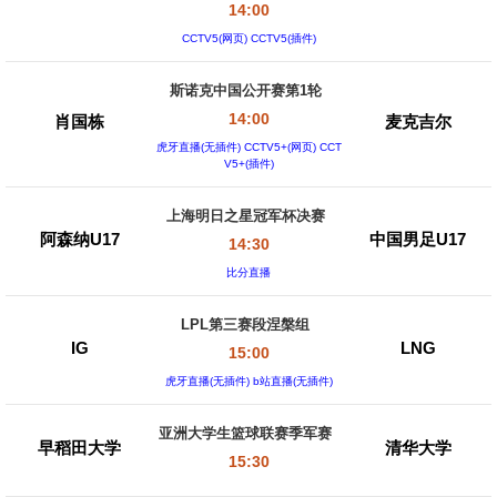
14:00
CCTV5(网页) CCTV5(插件)
斯诺克中国公开赛第1轮
14:00
肖国栋
麦克吉尔
虎牙直播(无插件) CCTV5+(网页) CCT
V5+(插件)
上海明日之星冠军杯决赛
阿森纳U17
中国男足U17
14:30
比分直播
LPL第三赛段涅槃组
IG
LNG
15:00
虎牙直播(无插件) b站直播(无插件)
亚洲大学生篮球联赛季军赛
早稻田大学
清华大学
15:30