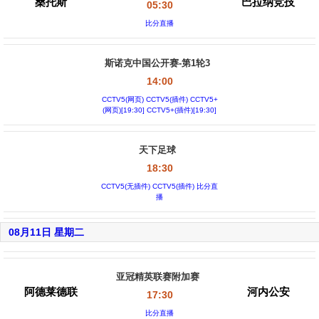
桑托斯
巴拉纳竞技
05:30
比分直播
斯诺克中国公开赛-第1轮3
14:00
CCTV5(网页) CCTV5(插件) CCTV5+
(网页)[19:30] CCTV5+(插件)[19:30]
天下足球
18:30
CCTV5(无插件) CCTV5(插件) 比分直
播
08月11日 星期二
亚冠精英联赛附加赛
阿德莱德联
河内公安
17:30
比分直播