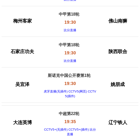
中甲第18轮
梅州客家
佛山南狮
19:30
比分直播
中甲第18轮
石家庄功夫
陕西联合
19:30
比分直播
斯诺克中国公开赛第1轮
19:30
吴宜泽
姚朋成
虎牙直播(无插件) CCTV5(网页) CCTV
5(插件)
中超第22轮
19:35
大连英博
辽宁铁人
CCTV5+(无插件) CCTV5+(插件) 比分
直播