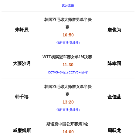
比分直播
韩国羽毛球大师赛男单半决
赛
朱轩辰
詹俊为
10:50
优酷直播(无插件)
WTT横滨冠军赛女单1/4决赛
大藤沙月
陈幸同
11:30
CCTV5+(网页) CCTV5+(插件)
韩国羽毛球大师赛女单半决
赛
韩千禧
金佳蓝
13:20
优酷直播(无插件)
斯诺克中国公开赛第1轮
威廉姆斯
周跃龙
14:00