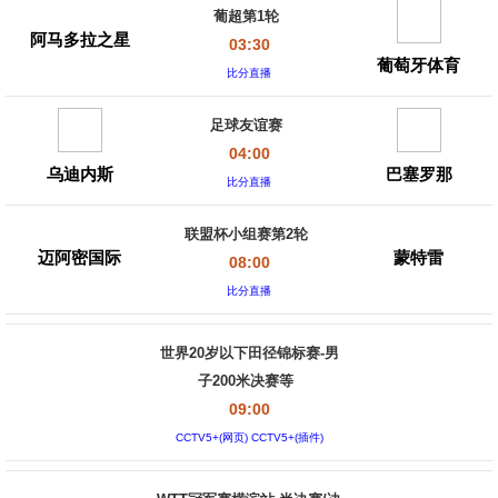
葡超第1轮
阿马多拉之星
03:30
葡萄牙体育
比分直播
足球友谊赛
04:00
乌迪内斯
巴塞罗那
比分直播
联盟杯小组赛第2轮
迈阿密国际
蒙特雷
08:00
比分直播
世界20岁以下田径锦标赛-男
子200米决赛等
09:00
CCTV5+(网页) CCTV5+(插件)