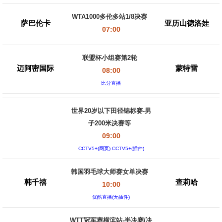
WTA1000多伦多站1/8决赛
萨巴伦卡
亚历山德洛娃
07:00
联盟杯小组赛第2轮
迈阿密国际
蒙特雷
08:00
比分直播
世界20岁以下田径锦标赛-男
子200米决赛等
09:00
CCTV5+(网页) CCTV5+(插件)
韩国羽毛球大师赛女单决赛
韩千禧
查莉哈
10:00
优酷直播(无插件)
WTT冠军赛横滨站-半决赛/决