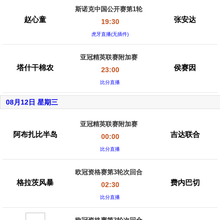
斯诺克中国公开赛第1轮
赵心童
张安达
19:30
虎牙直播(无插件)
亚冠精英联赛附加赛
塔什干棉农
侯赛因
23:00
比分直播
08月12日 星期三
亚冠精英联赛附加赛
阿布扎比半岛
吉达联合
00:00
比分直播
欧冠资格赛第3轮次回合
格拉茨风暴
费内巴切
02:30
比分直播