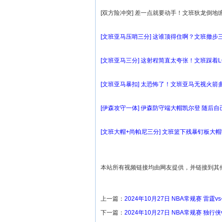
[双方险冲突] 差一点就要动手！文班狄龙倒
[文班亚马压哨三分] 这谁顶得住啊？文班撤步三
[文班亚马三分] 这射程简直太夸张！文班踩着
[文班亚马暴扣] 太恐怖了！文班亚马无视火
[伊森攻守一体] 伊森防守端大帽凯尔登 随后
[文班大帽+尚帕尼三分] 文班篮下残暴钉板大
本站所有视频链接均由网友提供，并链接到其
上一篇：
2024年10月27日 NBA常规赛 雷霆
下一篇：
2024年10月27日 NBA常规赛 独行