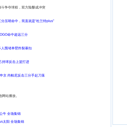
地缠斗争夺球权，双方险酿成冲突
分压哨命中，简直就是“杜兰特plus”
LOGO命中超远三分
箭多人围堵单臂炸裂暴扣
自己持球反击上篮打进
帽申京 尚帕尼反击三分手起刀落
他网站播放。
vs公牛 全场集锦
侠vs太阳 全场集锦