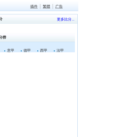
插件
繁體
广告
分
更多比分...
分榜
意甲
德甲
西甲
法甲