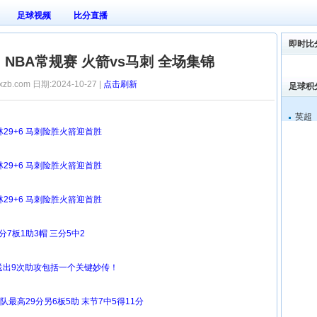
足球视频
比分直播
即时比
7日 NBA常规赛 火箭vs马刺 全场集锦
xzb.com 日期:2024-10-27 |
点击刷新
足球积
英超
格林29+6 马刺险胜火箭迎首胜
格林29+6 马刺险胜火箭迎首胜
格林29+6 马刺险胜火箭迎首胜
分7板1助3帽 三分5中2
但送出9次助攻包括一个关键妙传！
队最高29分另6板5助 末节7中5得11分