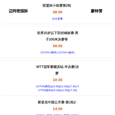
联盟杯小组赛第2轮
迈阿密国际
蒙特雷
08:00
比分直播
世界20岁以下田径锦标赛-男
子200米决赛等
09:00
CCTV5+(网页) CCTV5+(插件)
WTT冠军赛横滨站-半决赛/决
赛
10:30
CCTV5(网页)[10:30][12:30][17:30] C
CTV5(插件)[10:30][12:30][17:30]
斯诺克中国公开赛-第1轮2
14:00