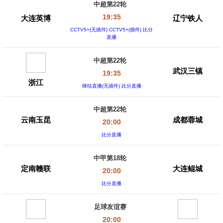
中超第22轮
19:35
大连英博
辽宁铁人
CCTV5+(无插件) CCTV5+(插件) 比分
直播
中超第22轮
武汉三镇
19:35
浙江
咪咕直播(无插件) 比分直播
中超第22轮
云南玉昆
成都蓉城
20:00
比分直播
中甲第18轮
定南赣联
大连鲲城
20:00
比分直播
足球友谊赛
20:00