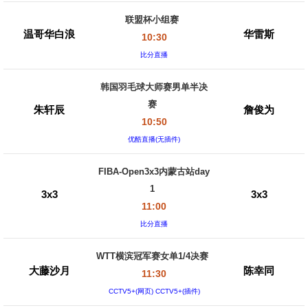
联盟杯小组赛
温哥华白浪
华雷斯
10:30
比分直播
韩国羽毛球大师赛男单半决
赛
朱轩辰
詹俊为
10:50
优酷直播(无插件)
FIBA-Open3x3内蒙古站day
1
3x3
3x3
11:00
比分直播
WTT横滨冠军赛女单1/4决赛
大藤沙月
陈幸同
11:30
CCTV5+(网页) CCTV5+(插件)