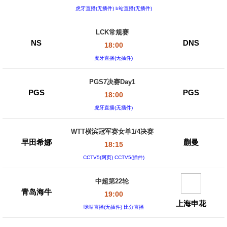
虎牙直播(无插件) b站直播(无插件)
LCK常规赛
NS
DNS
18:00
虎牙直播(无插件)
PGS7决赛Day1
PGS
PGS
18:00
虎牙直播(无插件)
WTT横滨冠军赛女单1/4决赛
早田希娜
蒯曼
18:15
CCTV5(网页) CCTV5(插件)
中超第22轮
青岛海牛
19:00
上海申花
咪咕直播(无插件) 比分直播