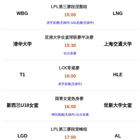
LPL第三赛段涅槃组
WBG
LNG
15:00
虎牙直播(无插件) b站直播(无插件)
亚洲大学生篮球联赛半决赛
清华大学
上海交通大学
15:30
比分直播
LCK常规赛
T1
HLE
16:00
虎牙直播(无插件)
国青女篮热身赛
新西兰U18女篮
世新大学女篮
16:00
咪咕视频(无插件) 比分直播
LPL第三赛段登峰组
LGD
AL
17:00