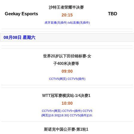
沙特王者荣耀半决赛
Geekay Esports
TBD
20:15
虎牙直播(无插件) b站直播(无插件)
08月08日 星期六
世界20岁以下田径锦标赛-女
子400米决赛等
09:00
CCTV5(网页) CCTV5(插件)
WTT冠军赛横滨站-1/4决赛1
10:00
CCTV5+(网页) CCTV5+(插件) CCTV5
(网页)[16:30][18:30] CCTV5(插件)[16:
30][18:30]
斯诺克中国公开赛-第1轮1