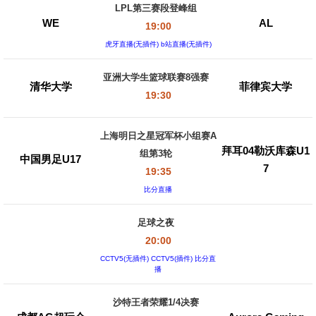
LPL第三赛段登峰组
WE
AL
19:00
虎牙直播(无插件) b站直播(无插件)
亚洲大学生篮球联赛8强赛
清华大学
菲律宾大学
19:30
上海明日之星冠军杯小组赛A
拜耳04勒沃库森U1
组第3轮
中国男足U17
7
19:35
比分直播
足球之夜
20:00
CCTV5(无插件) CCTV5(插件) 比分直
播
沙特王者荣耀1/4决赛