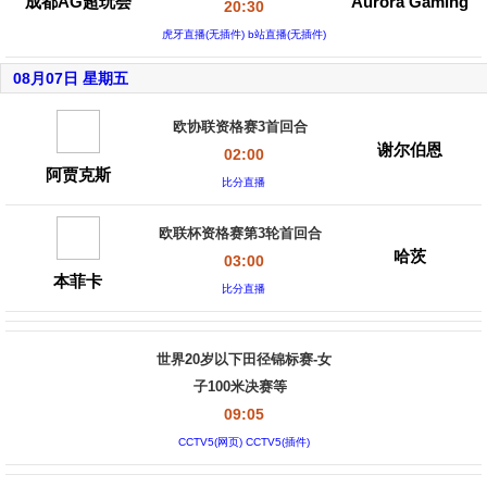
成都AG超玩会
Aurora Gaming
20:30
虎牙直播(无插件) b站直播(无插件)
08月07日 星期五
欧协联资格赛3首回合
谢尔伯恩
02:00
阿贾克斯
比分直播
欧联杯资格赛第3轮首回合
哈茨
03:00
本菲卡
比分直播
世界20岁以下田径锦标赛-女
子100米决赛等
09:05
CCTV5(网页) CCTV5(插件)