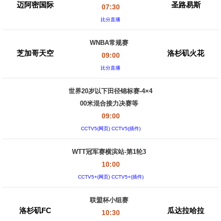
迈阿密国际
圣路易斯
07:30
比分直播
WNBA常规赛
芝加哥天空
洛杉矶火花
09:00
比分直播
世界20岁以下田径锦标赛-4×4
00米混合接力决赛等
09:00
CCTV5(网页) CCTV5(插件)
WTT冠军赛横滨站-第1轮3
10:00
CCTV5+(网页) CCTV5+(插件)
联盟杯小组赛
洛杉矶FC
瓜达拉哈拉
10:30