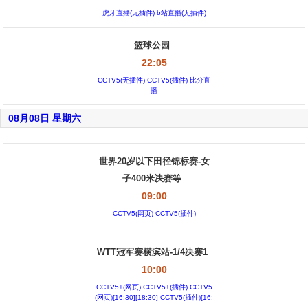
虎牙直播(无插件) b站直播(无插件)
篮球公园
22:05
CCTV5(无插件) CCTV5(插件) 比分直
播
08月08日 星期六
世界20岁以下田径锦标赛-女
子400米决赛等
09:00
CCTV5(网页) CCTV5(插件)
WTT冠军赛横滨站-1/4决赛1
10:00
CCTV5+(网页) CCTV5+(插件) CCTV5
(网页)[16:30][18:30] CCTV5(插件)[16:
30][18:30]