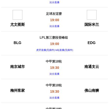
比分直播
足球友谊赛
19:00
尤文图斯
国际米兰
比分直播
LPL第三赛段登峰组
BLG
EDG
19:00
虎牙直播(无插件) b站直播(无插件)
中甲第18轮
南京城市
南通支云
19:30
比分直播
中甲第18轮
梅州客家
佛山南狮
19:30
比分直播