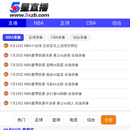
直播
NBA
足球
CBA
综合
NBA录像
足球录像
CBA录像
综合录像
6月14日 NBA十佳球 文班亚马上演滞空劈扣
7月20日 NBA夏季联赛决赛 勇士vs灰熊 全场录像
7月20日 NBA夏季联赛 篮网vs雷霆 全场录像
7月20日 NBA夏季联赛 掘金vs猛龙 全场录像
7月19日 NBA夏季联赛 马刺vs太阳 全场录像
7月19日 NBA夏季联赛 步行者vs鹈鹕 全场录像
7月19日 NBA夏季联赛半决赛 勇士vs湖人 全场录像
热门
足球
篮球
电竞
综合
全部