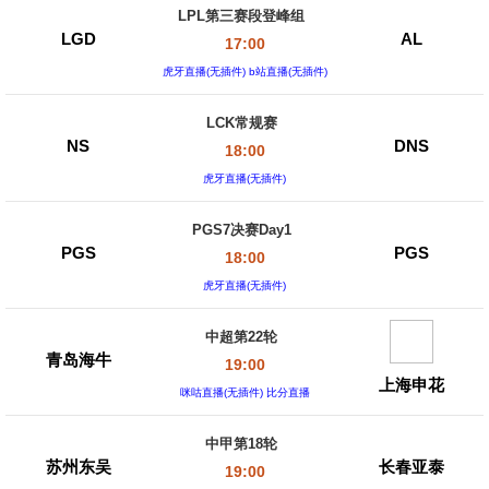
LPL第三赛段登峰组
LGD
AL
17:00
虎牙直播(无插件) b站直播(无插件)
LCK常规赛
NS
DNS
18:00
虎牙直播(无插件)
PGS7决赛Day1
PGS
PGS
18:00
虎牙直播(无插件)
中超第22轮
青岛海牛
19:00
上海申花
咪咕直播(无插件) 比分直播
中甲第18轮
苏州东吴
长春亚泰
19:00