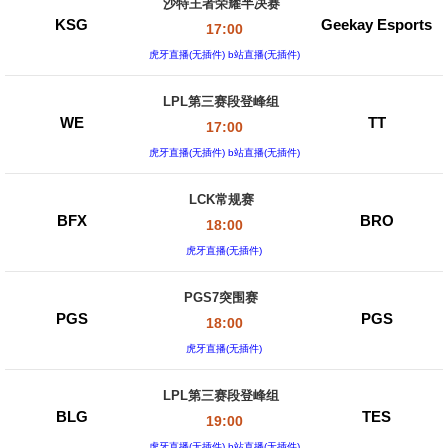
沙特王者荣耀半决赛
KSG
Geekay Esports
17:00
虎牙直播(无插件) b站直播(无插件)
LPL第三赛段登峰组
WE
TT
17:00
虎牙直播(无插件) b站直播(无插件)
LCK常规赛
BFX
BRO
18:00
虎牙直播(无插件)
PGS7突围赛
PGS
PGS
18:00
虎牙直播(无插件)
LPL第三赛段登峰组
BLG
TES
19:00
虎牙直播(无插件) b站直播(无插件)