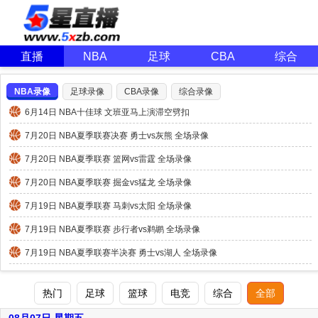
直播
NBA
足球
CBA
综合
NBA录像
足球录像
CBA录像
综合录像
6月14日 NBA十佳球 文班亚马上演滞空劈扣
7月20日 NBA夏季联赛决赛 勇士vs灰熊 全场录像
7月20日 NBA夏季联赛 篮网vs雷霆 全场录像
7月20日 NBA夏季联赛 掘金vs猛龙 全场录像
7月19日 NBA夏季联赛 马刺vs太阳 全场录像
7月19日 NBA夏季联赛 步行者vs鹈鹕 全场录像
7月19日 NBA夏季联赛半决赛 勇士vs湖人 全场录像
热门
足球
篮球
电竞
综合
全部