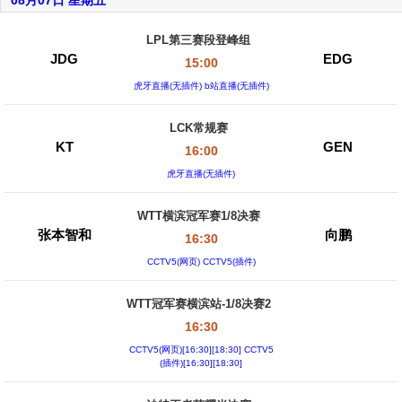
08月07日 星期五
LPL第三赛段登峰组
JDG
EDG
15:00
虎牙直播(无插件) b站直播(无插件)
LCK常规赛
KT
GEN
16:00
虎牙直播(无插件)
WTT横滨冠军赛1/8决赛
张本智和
向鹏
16:30
CCTV5(网页) CCTV5(插件)
WTT冠军赛横滨站-1/8决赛2
16:30
CCTV5(网页)[16:30][18:30] CCTV5
(插件)[16:30][18:30]