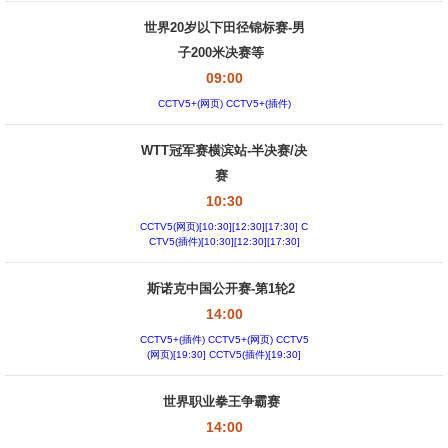
世界20岁以下田径锦标赛-男
子200米决赛等
09:00
CCTV5+(网页) CCTV5+(插件)
WTT冠军赛横滨站-半决赛/决
赛
10:30
CCTV5(网页)[10:30][12:30][17:30] C
CTV5(插件)[10:30][12:30][17:30]
斯诺克中国公开赛-第1轮2
14:00
CCTV5+(插件) CCTV5+(网页) CCTV5
(网页)[19:30] CCTV5(插件)[19:30]
世界职业拳王争霸赛
14:00