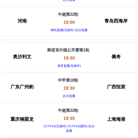
中超第22轮
河南
青岛西海岸
19:00
咪咕直播(无插件) 比分直播
斯诺克中国公开赛第1轮
奥沙利文
佩奇
19:30
虎牙直播(无插件)
中甲第18轮
广东广州豹
广西恒宸
19:30
比分直播
中超第22轮
19:35
重庆铜梁龙
上海海港
CCTV16(无插件) CCTV16(插件) 比分
直播