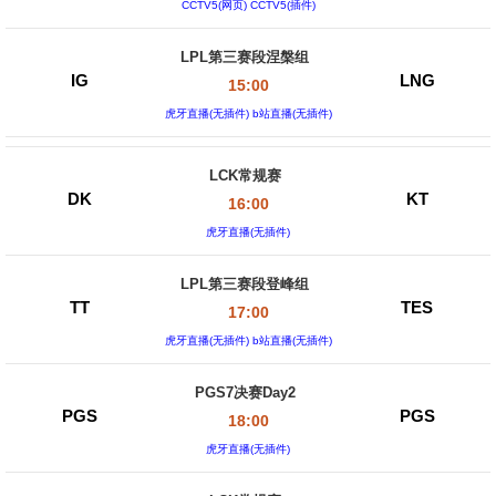
CCTV5(网页) CCTV5(插件)
LPL第三赛段涅槃组
IG
LNG
15:00
虎牙直播(无插件) b站直播(无插件)
LCK常规赛
DK
KT
16:00
虎牙直播(无插件)
LPL第三赛段登峰组
TT
TES
17:00
虎牙直播(无插件) b站直播(无插件)
PGS7决赛Day2
PGS
PGS
18:00
虎牙直播(无插件)