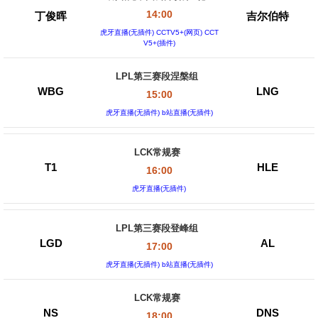
14:00
丁俊晖
吉尔伯特
虎牙直播(无插件) CCTV5+(网页) CCT
V5+(插件)
LPL第三赛段涅槃组
WBG
LNG
15:00
虎牙直播(无插件) b站直播(无插件)
LCK常规赛
T1
HLE
16:00
虎牙直播(无插件)
LPL第三赛段登峰组
LGD
AL
17:00
虎牙直播(无插件) b站直播(无插件)
LCK常规赛
NS
DNS
18:00