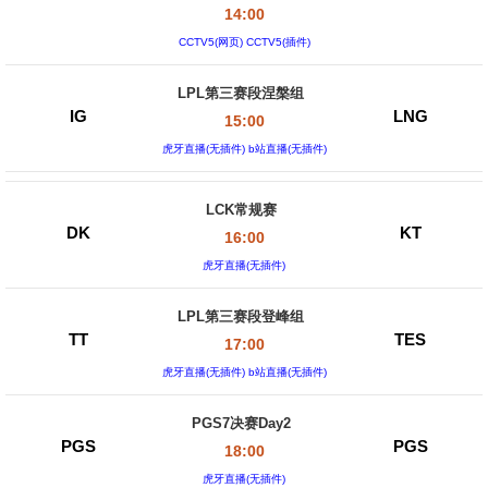
14:00
CCTV5(网页) CCTV5(插件)
LPL第三赛段涅槃组
IG
LNG
15:00
虎牙直播(无插件) b站直播(无插件)
LCK常规赛
DK
KT
16:00
虎牙直播(无插件)
LPL第三赛段登峰组
TT
TES
17:00
虎牙直播(无插件) b站直播(无插件)
PGS7决赛Day2
PGS
PGS
18:00
虎牙直播(无插件)