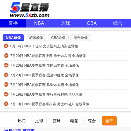
直播
NBA
足球
CBA
综合
NBA录像
足球录像
CBA录像
综合录像
6月14日 NBA十佳球 文班亚马上演滞空劈扣
7月20日 NBA夏季联赛决赛 勇士vs灰熊 全场录像
7月20日 NBA夏季联赛 篮网vs雷霆 全场录像
7月20日 NBA夏季联赛 掘金vs猛龙 全场录像
7月19日 NBA夏季联赛 马刺vs太阳 全场录像
7月19日 NBA夏季联赛 步行者vs鹈鹕 全场录像
7月19日 NBA夏季联赛半决赛 勇士vs湖人 全场录像
热门
足球
篮球
电竞
综合
全部