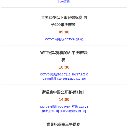
比分直播
世界20岁以下田径锦标赛-男
子200米决赛等
09:00
CCTV5+(网页) CCTV5+(插件)
WTT冠军赛横滨站-半决赛/决
赛
10:30
CCTV5(网页)[10:30][12:30][17:30] C
CTV5(插件)[10:30][12:30][17:30]
斯诺克中国公开赛-第1轮2
14:00
CCTV5+(插件) CCTV5+(网页) CCTV5
(网页)[19:30] CCTV5(插件)[19:30]
世界职业拳王争霸赛