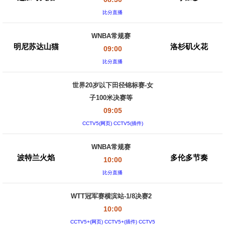
比分直播
WNBA常规赛
明尼苏达山猫
洛杉矶火花
09:00
比分直播
世界20岁以下田径锦标赛-女
子100米决赛等
09:05
CCTV5(网页) CCTV5(插件)
WNBA常规赛
波特兰火焰
多伦多节奏
10:00
比分直播
WTT冠军赛横滨站-1/8决赛2
10:00
CCTV5+(网页) CCTV5+(插件) CCTV5