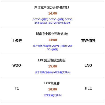
斯诺克中国公开赛-第1轮1
14:00
CCTV5+(网页) CCTV5+(插件) CCTV5
(网页)[20:00] CCTV5(插件)[20:00]
斯诺克中国公开赛第1轮
14:00
丁俊晖
吉尔伯特
虎牙直播(无插件) CCTV5+(网页) CCT
V5+(插件)
LPL第三赛段涅槃组
WBG
LNG
15:00
虎牙直播(无插件) b站直播(无插件)
LCK常规赛
T1
HLE
16:00
虎牙直播(无插件)