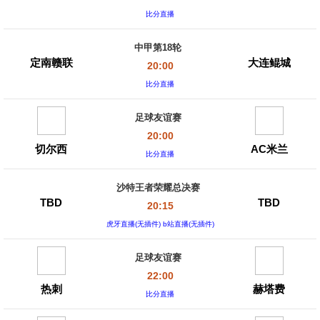
比分直播
中甲第18轮
定南赣联
大连鲲城
20:00
比分直播
足球友谊赛
20:00
切尔西
AC米兰
比分直播
沙特王者荣耀总决赛
TBD
TBD
20:15
虎牙直播(无插件) b站直播(无插件)
足球友谊赛
22:00
热刺
赫塔费
比分直播