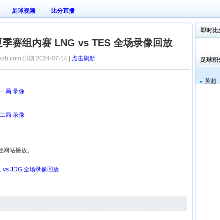
足球视频
比分直播
即时比
L夏季赛组内赛 LNG vs TES 全场录像回放
xzb.com 日期:2024-07-14 |
点击刷新
足球积
英超
 第一局 录像
 第二局 录像
他网站播放。
L vs JDG 全场录像回放