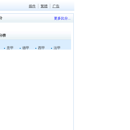
插件
繁體
广告
分
更多比分...
分榜
意甲
德甲
西甲
法甲