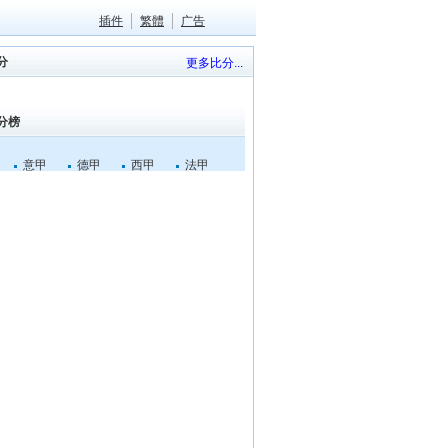
插件
繁體
广告
分
更多比分...
分榜
意甲
德甲
西甲
法甲