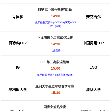
斯诺克中国公开赛第1轮
14:00
肖国栋
麦克吉尔
虎牙直播(无插件) CCTV5+(网页) CCT
V5+(插件)
上海明日之星冠军杯决赛
阿森纳U17
中国男足U17
14:30
比分直播
LPL第三赛段涅槃组
IG
LNG
15:00
虎牙直播(无插件) b站直播(无插件)
亚洲大学生篮球联赛季军赛
早稻田大学
清华大学
15:30
国青女篮热身赛