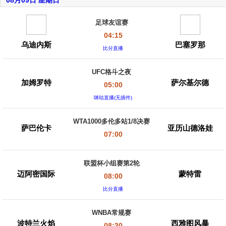
08月09日 星期日
足球友谊赛
04:15
乌迪内斯
巴塞罗那
比分直播
UFC格斗之夜
加姆罗特
萨尔基尔德
05:00
咪咕直播(无插件)
WTA1000多伦多站1/8决赛
萨巴伦卡
亚历山德洛娃
07:00
联盟杯小组赛第2轮
迈阿密国际
蒙特雷
08:00
比分直播
WNBA常规赛
波特兰火焰
西雅图风暴
08:30