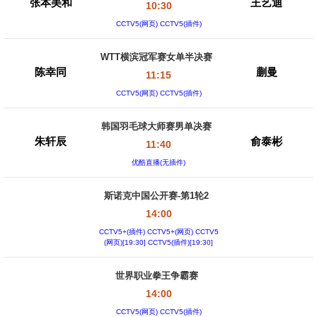
张本美和
王艺迪
10:30
CCTV5(网页) CCTV5(插件)
WTT横滨冠军赛女单半决赛
陈幸同
蒯曼
11:15
CCTV5(网页) CCTV5(插件)
韩国羽毛球大师赛男单决赛
朱轩辰
俞泰彬
11:40
优酷直播(无插件)
斯诺克中国公开赛-第1轮2
14:00
CCTV5+(插件) CCTV5+(网页) CCTV5
(网页)[19:30] CCTV5(插件)[19:30]
世界职业拳王争霸赛
14:00
CCTV5(网页) CCTV5(插件)