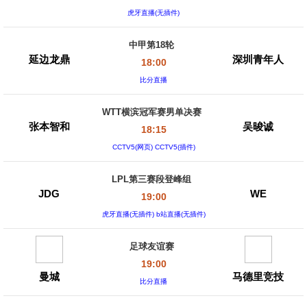
虎牙直播(无插件)
中甲第18轮
延边龙鼎
深圳青年人
18:00
比分直播
WTT横滨冠军赛男单决赛
张本智和
吴晙诚
18:15
CCTV5(网页) CCTV5(插件)
LPL第三赛段登峰组
JDG
WE
19:00
虎牙直播(无插件) b站直播(无插件)
足球友谊赛
19:00
曼城
马德里竞技
比分直播