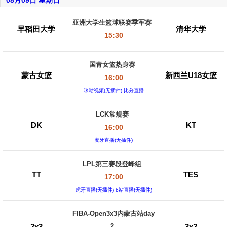
08月09日 星期日
亚洲大学生篮球联赛季军赛
早稻田大学
清华大学
15:30
国青女篮热身赛
蒙古女篮
新西兰U18女篮
16:00
咪咕视频(无插件) 比分直播
LCK常规赛
DK
KT
16:00
虎牙直播(无插件)
LPL第三赛段登峰组
TT
TES
17:00
虎牙直播(无插件) b站直播(无插件)
FIBA-Open3x3内蒙古站day
3x3
3x3
2