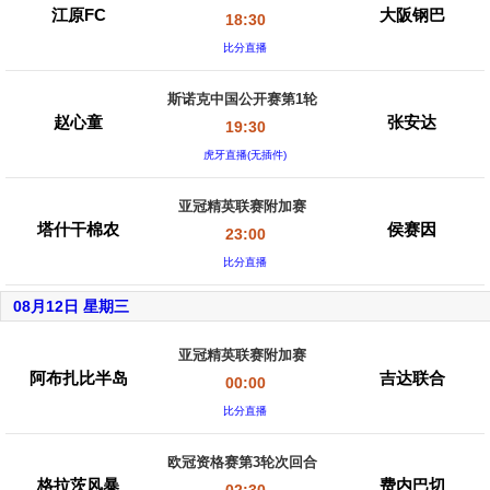
江原FC
大阪钢巴
18:30
比分直播
斯诺克中国公开赛第1轮
赵心童
张安达
19:30
虎牙直播(无插件)
亚冠精英联赛附加赛
塔什干棉农
侯赛因
23:00
比分直播
08月12日 星期三
亚冠精英联赛附加赛
阿布扎比半岛
吉达联合
00:00
比分直播
欧冠资格赛第3轮次回合
格拉茨风暴
费内巴切