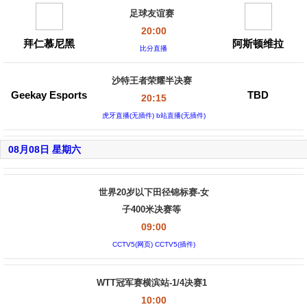
足球友谊赛
20:00
拜仁慕尼黑
阿斯顿维拉
比分直播
沙特王者荣耀半决赛
Geekay Esports
TBD
20:15
虎牙直播(无插件) b站直播(无插件)
08月08日 星期六
世界20岁以下田径锦标赛-女
子400米决赛等
09:00
CCTV5(网页) CCTV5(插件)
WTT冠军赛横滨站-1/4决赛1
10:00