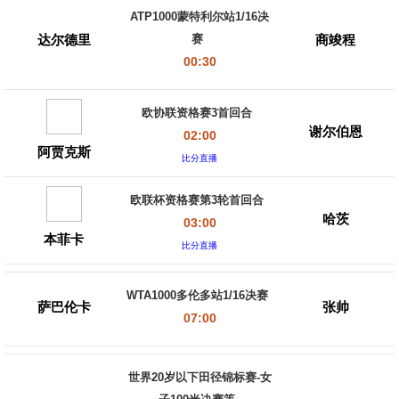
ATP1000蒙特利尔站1/16决
达尔德里
商竣程
赛
00:30
欧协联资格赛3首回合
谢尔伯恩
02:00
阿贾克斯
比分直播
欧联杯资格赛第3轮首回合
哈茨
03:00
本菲卡
比分直播
WTA1000多伦多站1/16决赛
萨巴伦卡
张帅
07:00
世界20岁以下田径锦标赛-女