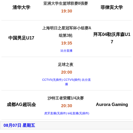
亚洲大学生篮球联赛8强赛
清华大学
菲律宾大学
19:30
上海明日之星冠军杯小组赛A
拜耳04勒沃库森U1
组第3轮
中国男足U17
7
19:35
比分直播
足球之夜
20:00
CCTV5(无插件) CCTV5(插件) 比分直
播
沙特王者荣耀1/4决赛
成都AG超玩会
Aurora Gaming
20:30
虎牙直播(无插件) b站直播(无插件)
08月07日 星期五