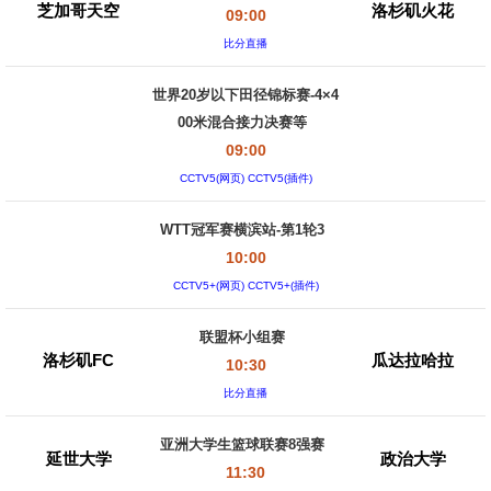
芝加哥天空
洛杉矶火花
09:00
比分直播
世界20岁以下田径锦标赛-4×4
00米混合接力决赛等
09:00
CCTV5(网页) CCTV5(插件)
WTT冠军赛横滨站-第1轮3
10:00
CCTV5+(网页) CCTV5+(插件)
联盟杯小组赛
洛杉矶FC
瓜达拉哈拉
10:30
比分直播
亚洲大学生篮球联赛8强赛
延世大学
政治大学
11:30