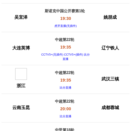
斯诺克中国公开赛第1轮
吴宜泽
姚朋成
19:30
虎牙直播(无插件)
中超第22轮
19:35
大连英博
辽宁铁人
CCTV5+(无插件) CCTV5+(插件) 比分
直播
中超第22轮
武汉三镇
19:35
浙江
比分直播
中超第22轮
云南玉昆
成都蓉城
20:00
比分直播
中甲第18轮