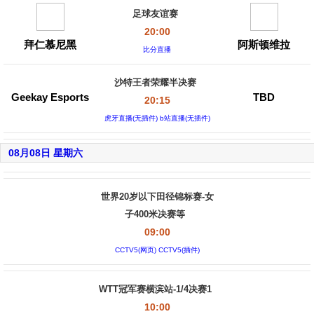
足球友谊赛
20:00
拜仁慕尼黑
阿斯顿维拉
比分直播
沙特王者荣耀半决赛
Geekay Esports
TBD
20:15
虎牙直播(无插件) b站直播(无插件)
08月08日 星期六
世界20岁以下田径锦标赛-女
子400米决赛等
09:00
CCTV5(网页) CCTV5(插件)
WTT冠军赛横滨站-1/4决赛1
10:00