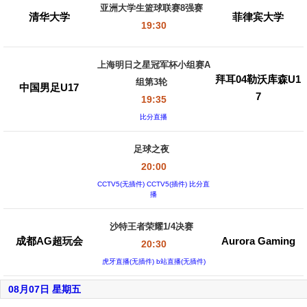
亚洲大学生篮球联赛8强赛
清华大学
菲律宾大学
19:30
上海明日之星冠军杯小组赛A
拜耳04勒沃库森U1
组第3轮
中国男足U17
7
19:35
比分直播
足球之夜
20:00
CCTV5(无插件) CCTV5(插件) 比分直
播
沙特王者荣耀1/4决赛
成都AG超玩会
Aurora Gaming
20:30
虎牙直播(无插件) b站直播(无插件)
08月07日 星期五