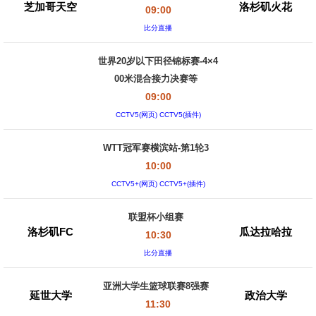
芝加哥天空
洛杉矶火花
09:00
比分直播
世界20岁以下田径锦标赛-4×4
00米混合接力决赛等
09:00
CCTV5(网页) CCTV5(插件)
WTT冠军赛横滨站-第1轮3
10:00
CCTV5+(网页) CCTV5+(插件)
联盟杯小组赛
洛杉矶FC
瓜达拉哈拉
10:30
比分直播
亚洲大学生篮球联赛8强赛
延世大学
政治大学
11:30