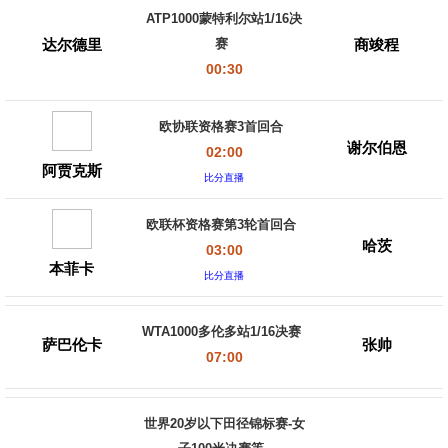
ATP1000蒙特利尔站1/16决
达尔德里
商竣程
赛
00:30
欧协联资格赛3首回合
谢尔伯恩
02:00
阿贾克斯
比分直播
欧联杯资格赛第3轮首回合
哈茨
03:00
本菲卡
比分直播
WTA1000多伦多站1/16决赛
萨巴伦卡
张帅
07:00
世界20岁以下田径锦标赛-女