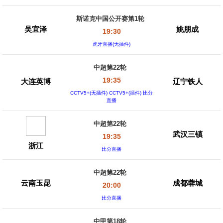
斯诺克中国公开赛第1轮
吴宜泽
姚朋成
19:30
虎牙直播(无插件)
中超第22轮
19:35
大连英博
辽宁铁人
CCTV5+(无插件) CCTV5+(插件) 比分
直播
中超第22轮
武汉三镇
19:35
浙江
比分直播
中超第22轮
云南玉昆
成都蓉城
20:00
比分直播
中甲第18轮