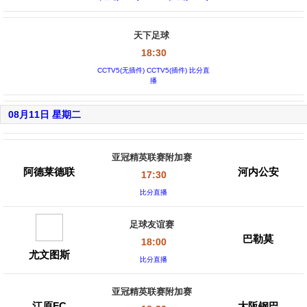
天下足球
18:30
CCTV5(无插件) CCTV5(插件) 比分直
播
08月11日 星期二
亚冠精英联赛附加赛
阿德莱德联
河内公安
17:30
比分直播
足球友谊赛
巴勒莫
18:00
尤文图斯
比分直播
亚冠精英联赛附加赛
江原FC
大阪钢巴