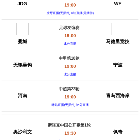
JDG
WE
19:00
虎牙直播(无插件) b站直播(无插件)
足球友谊赛
19:00
曼城
马德里竞技
比分直播
中甲第18轮
无锡吴钩
宁波
19:00
比分直播
中超第22轮
河南
青岛西海岸
19:00
咪咕直播(无插件) 比分直播
斯诺克中国公开赛第1轮
奥沙利文
佩奇
19:30