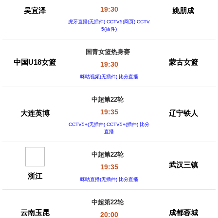
19:30
吴宜泽
姚朋成
虎牙直播(无插件) CCTV5(网页) CCTV
5(插件)
国青女篮热身赛
中国U18女篮
蒙古女篮
19:30
咪咕视频(无插件) 比分直播
中超第22轮
19:35
大连英博
辽宁铁人
CCTV5+(无插件) CCTV5+(插件) 比分
直播
中超第22轮
武汉三镇
19:35
浙江
咪咕直播(无插件) 比分直播
中超第22轮
云南玉昆
成都蓉城
20:00