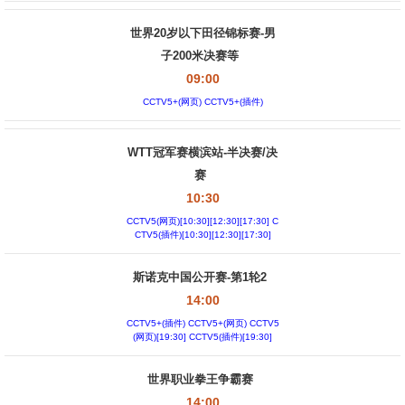
世界20岁以下田径锦标赛-男
子200米决赛等
09:00
CCTV5+(网页) CCTV5+(插件)
WTT冠军赛横滨站-半决赛/决
赛
10:30
CCTV5(网页)[10:30][12:30][17:30] C
CTV5(插件)[10:30][12:30][17:30]
斯诺克中国公开赛-第1轮2
14:00
CCTV5+(插件) CCTV5+(网页) CCTV5
(网页)[19:30] CCTV5(插件)[19:30]
世界职业拳王争霸赛
14:00