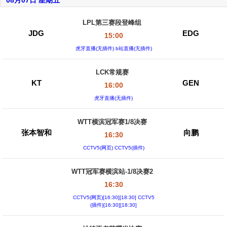
08月07日 星期五
LPL第三赛段登峰组
JDG
EDG
15:00
虎牙直播(无插件) b站直播(无插件)
LCK常规赛
KT
GEN
16:00
虎牙直播(无插件)
WTT横滨冠军赛1/8决赛
张本智和
向鹏
16:30
CCTV5(网页) CCTV5(插件)
WTT冠军赛横滨站-1/8决赛2
16:30
CCTV5(网页)[16:30][18:30] CCTV5
(插件)[16:30][18:30]