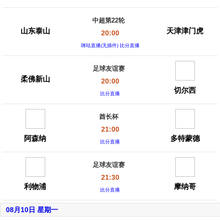
中超第22轮
山东泰山
天津津门虎
20:00
咪咕直播(无插件) 比分直播
足球友谊赛
柔佛新山
20:00
切尔西
比分直播
酋长杯
21:00
阿森纳
多特蒙德
比分直播
足球友谊赛
21:30
利物浦
摩纳哥
比分直播
08月10日 星期一