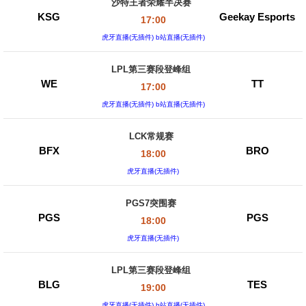
沙特王者荣耀半决赛
KSG
Geekay Esports
17:00
虎牙直播(无插件) b站直播(无插件)
LPL第三赛段登峰组
WE
TT
17:00
虎牙直播(无插件) b站直播(无插件)
LCK常规赛
BFX
BRO
18:00
虎牙直播(无插件)
PGS7突围赛
PGS
PGS
18:00
虎牙直播(无插件)
LPL第三赛段登峰组
BLG
TES
19:00
虎牙直播(无插件) b站直播(无插件)