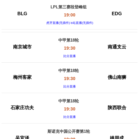
LPL第三赛段登峰组
BLG
EDG
19:00
虎牙直播(无插件) b站直播(无插件)
中甲第18轮
南京城市
南通支云
19:30
比分直播
中甲第18轮
梅州客家
佛山南狮
19:30
比分直播
中甲第18轮
石家庄功夫
陕西联合
19:30
比分直播
斯诺克中国公开赛第1轮
吴宜泽
姚朋成