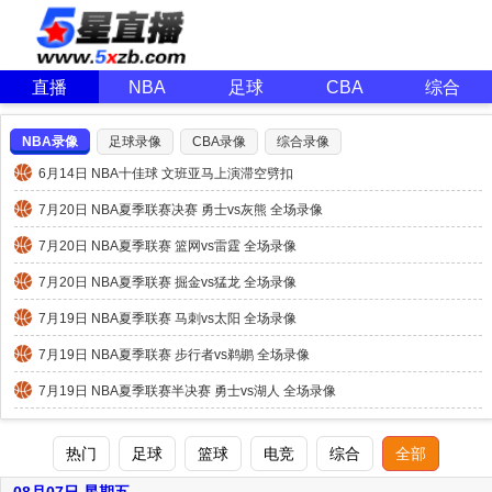
直播
NBA
足球
CBA
综合
NBA录像
足球录像
CBA录像
综合录像
6月14日 NBA十佳球 文班亚马上演滞空劈扣
7月20日 NBA夏季联赛决赛 勇士vs灰熊 全场录像
7月20日 NBA夏季联赛 篮网vs雷霆 全场录像
7月20日 NBA夏季联赛 掘金vs猛龙 全场录像
7月19日 NBA夏季联赛 马刺vs太阳 全场录像
7月19日 NBA夏季联赛 步行者vs鹈鹕 全场录像
7月19日 NBA夏季联赛半决赛 勇士vs湖人 全场录像
热门
足球
篮球
电竞
综合
全部